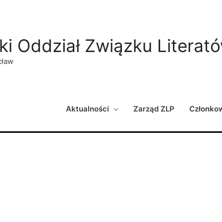
ki Oddział Związku Literat
cław
Aktualności
Zarząd ZLP
Członko