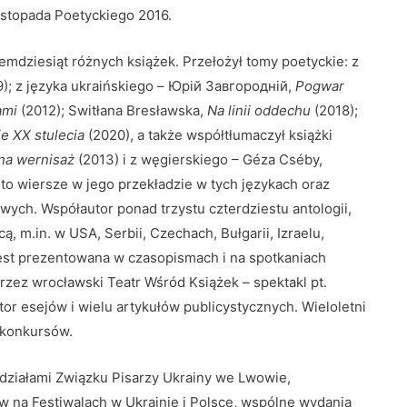
stopada Poetyckiego 2016.
emdziesiąt różnych książek. Przełożył tomy poetyckie: z
); z języka ukraińskiego – Юрій Завгородній,
Pogwar
ami
(2012); Switłana Bresławska,
Na linii oddechu
(2018);
e XX stulecia
(2020), a także współtłumaczył książki
na wernisaż
(2013) i z węgierskiego – Géza Cséby,
to wiersze w jego przekładzie w tych językach oraz
wych. Współautor ponad trzystu czterdziestu antologii,
, m.in. w USA, Serbii, Czechach, Bułgarii, Izraelu,
jest prezentowana w czasopismach i na spotkaniach
z przez wrocławski Teatr Wśród Książek – spektakl pt.
r esejów i wielu artykułów publicystycznych. Wieloletni
r konkursów.
działami Związku Pisarzy Ukrainy we Lwowie,
w na Festiwalach w Ukrainie i Polsce, wspólne wydania