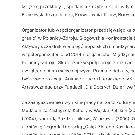
książek, przekłady…, spotkania z czytelnikami, w tym
Frankiwsk, Krzemieniec, Kryworiwnia, Kijów, Borysp
Organizator lub współorganizator przedsięwzięć kul
granic” w Polanicy-Zdroju, Głogowskie Konfrontacje 
Aktywny uczestnik wielu ogólnopolskich i międzynarod
współorganizator, a od 2014 r. organizator Międzyna
Polanicy-Zdroju. Skutecznie współpracuje z różnymi
uwzględnieniem małych ojczyzn. Promuje debiuty, pod
twórczego rozwoju. Animator ruchu literackiego w śr
Artystycznego przy Fundacji „Dla Dobrych Dzieł” we
Za zaangażowanie i wyniki w pracy na rzecz kultury 
Medalem za Zasługi dla Kultury w Wojsku Polskim (2
(2004), Nagrodą Październikową Wrocławia (2006), O
ukraińską Nagrodą Literacką „Gałąź Złotego Kasztana” 
ukraińskiej za granicą (Kijów 2015), dwukrotnie Od