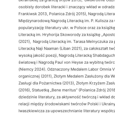
osobisty dorobek literacki i znaczący wkład w odrad
Frankiwsk 2013, Polanica Zdrój 2015), Nagrodą Liter
Międzynarodową Nagrodą Literacką im. P. Kulisza za 
popularyzację literatury ukr. w Polsce oraz za książ
Literacką im. Hryhorija Skoworody za książkę „Aposto
(2021),
Nagrodą Literacką im. Tarasa Melnyczuka za p
Literacką
Naji Naaman (Liban 2021), za całokształt tw
wysoką jakość poezji, Nagrodą Literacką Shabdaguc
światową i Nagrodą Paul von Heyse za wybitną twórcz
(Niemcy 2024). Odznaczony Medalem Labor Omnia Vin
organicznej (2011), Złotym Medalem Zasłużony dla 
Zasługi dla Pożarnictwa (2013), Złotym Krzyżem Zasłu
(2016), Statuetką „Bene meritus” (Polanica Zdrój 2018
dziedzinie literatury, za aktywność twórczą i wkład d
relacji między środowiskami twórców Polski i Ukrainy
Iwaszkiewicza za upowszechnianie literatury współc