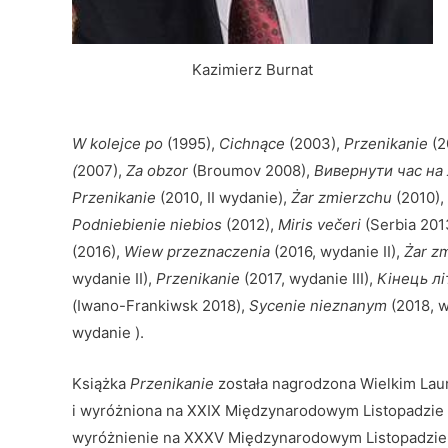
Kazimierz Burnat
W kolejce po
(1995),
Cichnące
(2003),
Przenikanie
(2
(
2007),
Za obzor
(Broumov 2008),
Вивернути час на
Przenikanie
(2010, II wydanie),
Żar zmierzchu
(2010),
Podniebienie niebios
(2012),
Miris večeri
(Serbia 201
(2016),
Wiew przeznaczenia
(2016, wydanie II),
Żar z
wydanie II),
Przenikanie
(2017, wydanie III),
Кінець лі
(Iwano-Frankiwsk 2018),
Sycenie nieznanym
(2018, 
wydanie ).
Książka
Przenikanie
została nagrodzona Wielkim Laur
i wyróżniona na XXIX Międzynarodowym Listopadzie
wyróżnienie na XXXV Międzynarodowym Listopadzie 