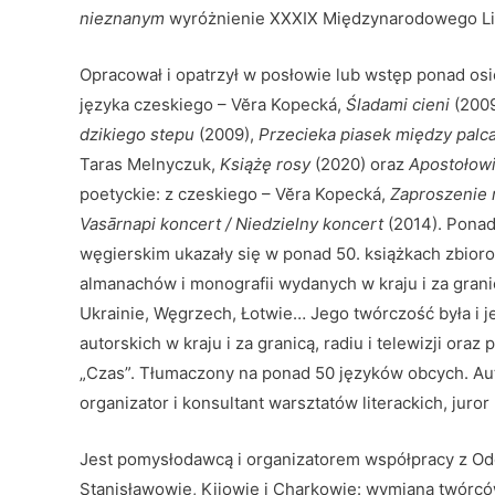
nieznanym
wyróżnienie XXXIX Międzynarodowego Li
Opracował i opatrzył w posłowie lub wstęp ponad osi
języka czeskiego – Vĕra Kopecká,
Śladami cieni
(2009
dzikiego stepu
(2009),
Przecieka piasek między palc
Taras Melnyczuk,
Książę rosy
(2020) oraz
Apostołowi
poetyckie: z czeskiego – Vĕra Kopecká,
Zaproszenie 
Vasārnapi koncert / Niedzielny koncert
(2014). Ponad
węgierskim ukazały się w ponad 50. książkach zbioro
almanachów i monografii wydanych w kraju i za granicą
Ukrainie, Węgrzech, Łotwie… Jego twórczość była i 
autorskich w kraju i za granicą, radiu i telewizji ora
„Czas”. Tłumaczony na ponad 50 języków obcych. Auto
organizator i konsultant warsztatów literackich, juro
Jest pomysłodawcą i organizatorem współpracy z Od
Stanisławowie, Kijowie i Charkowie: wymiana twórcó