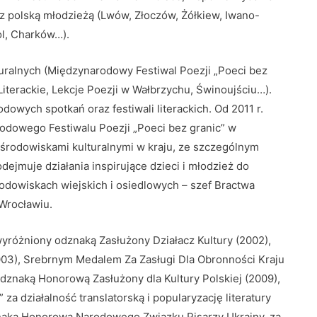
 z polską młodzieżą (Lwów, Złoczów, Żółkiew, Iwano-
ol, Charków…).
turalnych (Międzynarodowy Festiwal Poezji „Poeci bez
Literackie, Lekcje Poezji w Wałbrzychu, Świnoujściu…).
owych spotkań oraz festiwali literackich. Od 2011 r.
rodowego Festiwalu Poezji „Poeci bez granic” w
 środowiskami kulturalnymi w kraju, ze szczególnym
ejmuje działania inspirujące dzieci i młodzież do
odowiskach wiejskich i osiedlowych – szef Bractwa
 Wrocławiu.
wyróżniony odznaką Zasłużony Działacz Kultury (2002),
003), Srebrnym Medalem Za Zasługi Dla Obronności Kraju
dznaką Honorową Zasłużony dla Kultury Polskiej (2009),
za działalność translatorską i popularyzację literatury
znaką Honorową Narodowego Związku Pisarzy Ukrainy, za