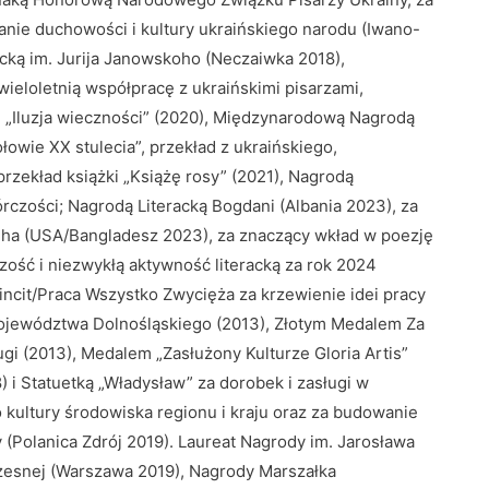
zanie duchowości i kultury ukraińskiego narodu (Iwano-
acką im. Jurija Janowskoho (Neczaiwka 2018),
wieloletnią współpracę z ukraińskimi pisarzami,
kę „Iluzja wieczności” (2020), Międzynarodową Nagrodą
łowie ХХ stulecia”, przekład z ukraińskiego,
rzekład książki „Książę rosy” (2021), Nagrodą
órczości; Nagrodą Literacką Bogdani (Albania 2023), za
hha (USA/Bangladesz 2023), za znaczący wkład w poezję
ość i niezwykłą aktywność literacką za rok 2024
cit/Praca Wszystko Zwycięża za krzewienie idei pracy
Województwa Dolnośląskiego (2013), Złotym Medalem Za
gi (2013), Medalem „Zasłużony Kulturze Gloria Artis”
) i Statuetką „Władysław” za dorobek i zasługi w
o kultury środowiska regionu i kraju oraz za budowanie
 (Polanica Zdrój 2019). Laureat Nagrody im. Jarosława
zesnej (Warszawa 2019), Nagrody Marszałka