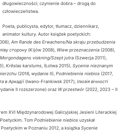
długowieczności; czynienie dobra – drogą do
człowieczeństwa.
Poeta, publicysta, edytor, tłumacz, dziennikarz,
animator kultury. Autor książek poetyckich:
006),
Am Rande des Erwachens/Na skraju przebudzenia
 ліву сторону
(Kijów 2008),
Wiew przeznaczenia
(2008),
Morgondagens viskning/Szept jutra
(Szwecja 2011),
3),
Krēslas karstums
, (Łotwa 2015),
Sycenie nieznanym
mierzchu
(2016, wydanie II),
Podniebienie niebios
(2017,
та в Аркадії
(Iwano-Frankiwsk 2017),
Ілюзія вічності
wydanie II rozszerzone) oraz
W przestwór
(2022, 2023 – II
em XVI Międzynarodowej Galicyjskiej Jesieni Literackiej
 Poetyckim. Tom
Podniebienie niebios
uzyskał
Poetyckim w Poznaniu 2012, a książka
Sycenie