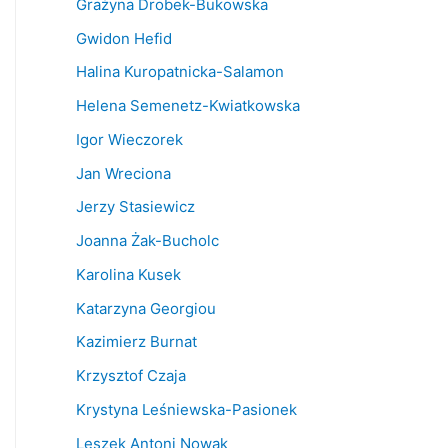
Grażyna Drobek-Bukowska
Gwidon Hefid
Halina Kuropatnicka-Salamon
Helena Semenetz-Kwiatkowska
Igor Wieczorek
Jan Wreciona
Jerzy Stasiewicz
Joanna Żak-Bucholc
Karolina Kusek
Katarzyna Georgiou
Kazimierz Burnat
Krzysztof Czaja
Krystyna Leśniewska-Pasionek
Leszek Antoni Nowak