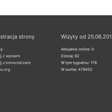
stracja strony
Wizyty od 25.06.201
ię
Aktualnie online: 0
S
z wpisami
Dzisiaj: 62
S
z komentarzami
W tym tygodniu: 178
s.org
W sumie: 478452