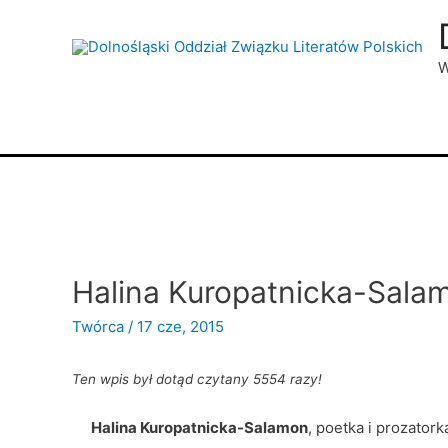
W
Halina Kuropatnicka-Sala
Twórca
/
17 cze, 2015
Ten wpis był dotąd czytany 5554 razy!
Halina Kuropatnicka-Salamon
, poetka i prozator