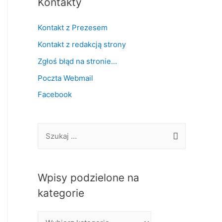
Kontakty
Kontakt z Prezesem
Kontakt z redakcją strony
Zgłoś błąd na stronie…
Poczta Webmail
Facebook
S
z
u
k
Wpisy podzielone na
a
kategorie
j
W
: