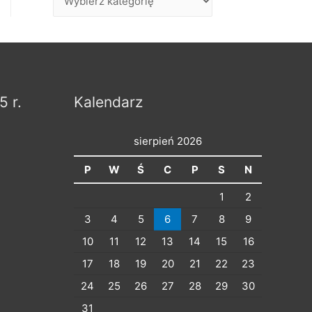
p
i
s
y
p
5 r.
Kalendarz
o
d
sierpień 2026
z
P
W
Ś
C
P
S
N
i
1
2
e
3
4
5
6
7
8
9
l
10
11
12
13
14
15
16
o
17
18
19
20
21
22
23
n
24
25
26
27
28
29
30
e
n
31