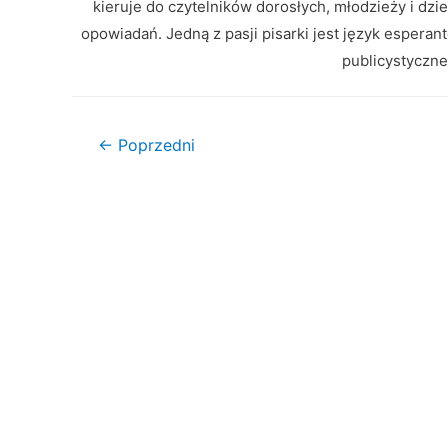
kieruje do czytelników dorosłych, młodzieży i dzi
opowiadań. Jedną z pasji pisarki jest język esperan
publicystyczne
Nawigacja
←
Poprzedni
wpisu