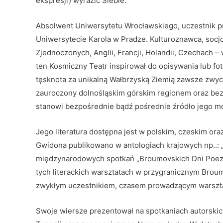
ekspresji) wyrazić Siebie.
Absolwent Uniwersytetu Wrocławskiego, uczestnik 
Uniwersytecie Karola w Pradze. Kulturoznawca, socjo
Zjednoczonych, Anglii, Francji, Holandii, Czechach – w
ten Kosmiczny Teatr inspirował do opisywania lub 
tęsknota za unikalną Wałbrzyską Ziemią zawsze zwyc
zauroczony dolnośląskim górskim regionem oraz bez
stanowi bezpośrednie bądź pośrednie źródło jego mo
Jego literatura dostępna jest w polskim, czeskim ora
Gwidona publikowano w antologiach krajowych np..: „
międzynarodowych spotkań „Broumovskich Dni Poezji
tych literackich warsztatach w przygranicznym Broum
zwykłym uczestnikiem, czasem prowadzącym warsztat
Swoje wiersze prezentował na spotkaniach autorskic