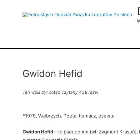
W
Gwidon Hefid
Ten wpis był dotąd czytany 438 razy!
*1978, Wałbrzych. Poeta, tłumacz, eseista.
Gwidon Hefid
– to pseudonim (wł. Zygmunt Krasuń), k