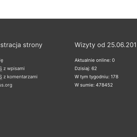
stracja strony
Wizyty od 25.06.201
ię
Aktualnie online: 0
S
z wpisami
Dzisiaj: 62
S
z komentarzami
W tym tygodniu: 178
s.org
W sumie: 478452