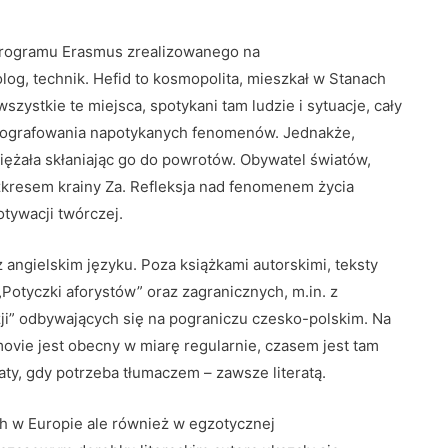
programu Erasmus zrealizowanego na
log, technik. Hefid to kosmopolita, mieszkał w Stanach
szystkie te miejsca, spotykani tam ludzie i sytuacje, cały
fotografowania napotykanych fenomenów. Jednakże,
iężała skłaniając go do powrotów. Obywatel światów,
kresem krainy Za. Refleksja nad fenomenem życia
tywacji twórczej.
z angielskim języku. Poza książkami autorskimi, teksty
Potyczki aforystów” oraz zagranicznych, m.in. z
” odbywających się na pograniczu czesko-polskim. Na
ovie jest obecny w miarę regularnie, czasem jest tam
y, gdy potrzeba tłumaczem – zawsze literatą.
h w Europie ale również w egzotycznej