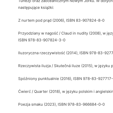
Tunezji oraz zaoceanicznym Nowym Jorku. W dotychc
następujące książki:
Z nurtem pod prąd (2006), ISBN 83-907824-8-0
Przyodziany w nagość / Claud in nudity (2008), w jęz
ISBN 978-83-907824-3-0
Iluzoryczna rzeczywistość (2014), ISBN 978-83-927
Rzeczywista iluzja / Skutečná iluze (2015), w język
Spóźniony punktualnie (2016), ISBN 978-83-927717
Ćwierć / Quarter (2018), w języku polskim i angiels
Poezja smaku (2023), ISBN 978-83-966684-0-0