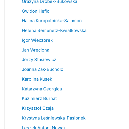
Grażyna Drobek-Bukowska
Gwidon Hefid
Halina Kuropatnicka-Salamon
Helena Semenetz-Kwiatkowska
Igor Wieczorek
Jan Wreciona
Jerzy Stasiewicz
Joanna Żak-Bucholc
Karolina Kusek
Katarzyna Georgiou
Kazimierz Burnat
Krzysztof Czaja
Krystyna Leśniewska-Pasionek
Leszek Antoni Nowak