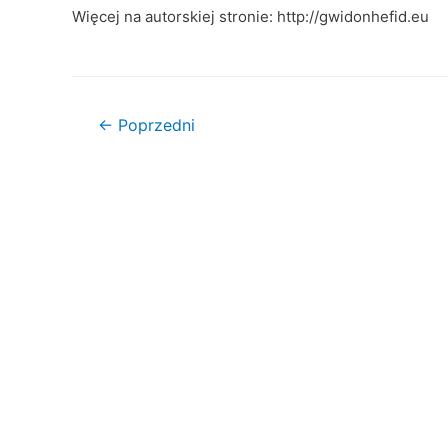
Więcej na autorskiej stronie: http://gwidonhefid.eu
Nawigacja
←
Poprzedni
wpisu