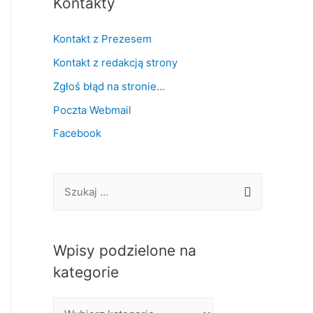
Kontakty
Kontakt z Prezesem
Kontakt z redakcją strony
Zgłoś błąd na stronie…
Poczta Webmail
Facebook
S
z
u
k
Wpisy podzielone na
a
kategorie
j
W
: