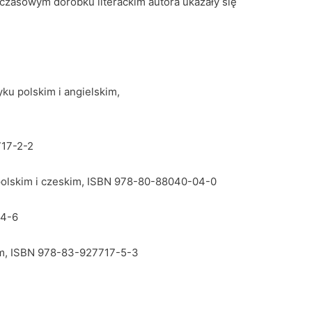
zasowym dorobku literackim autora ukazały się
yku polskim i angielskim,
717-2-2
u polskim i czeskim, ISBN 978-80-88040-04-0
-4-6
kim, ISBN 978-83-927717-5-3