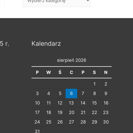
p
i
s
y
p
5 r.
Kalendarz
o
d
sierpień 2026
z
P
W
Ś
C
P
S
N
i
1
2
e
3
4
5
6
7
8
9
l
10
11
12
13
14
15
16
o
17
18
19
20
21
22
23
n
24
25
26
27
28
29
30
e
n
31