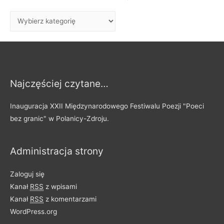
a
j
W
:
p
i
s
y
Najczęściej czytane…
p
o
Inauguracja XXII Międzynarodowego Festiwalu Poezji "Poeci
d
bez granic" w Polanicy-Zdroju.
z
i
Administracja strony
e
l
Zaloguj się
o
Kanał
RSS
z wpisami
n
Kanał
RSS
z komentarzami
e
WordPress.org
n