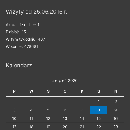
a
Wizyty od 25.06.2015 r.
k
a
Aktualnie online: 1
t
Dzisiaj: 115
e
W tym tygodniu: 407
g
W sumie: 478681
o
r
Kalendarz
i
e
sierpień 2026
P
W
Ś
C
P
S
N
1
2
3
4
5
6
7
8
9
10
11
12
13
14
15
16
17
18
19
20
21
22
23