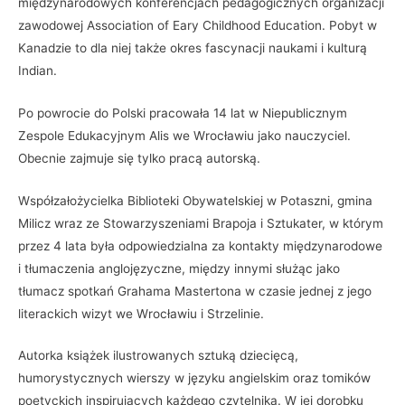
międzynarodowych konferencjach pedagogicznych organizacji
zawodowej Association of Eary Childhood Education. Pobyt w
Kanadzie to dla niej także okres fascynacji naukami i kulturą
Indian.
Po powrocie do Polski pracowała 14 lat w Niepublicznym
Zespole Edukacyjnym Alis we Wrocławiu jako nauczyciel.
Obecnie zajmuje się tylko pracą autorską.
Współzałożycielka Biblioteki Obywatelskiej w Potaszni, gmina
Milicz wraz ze Stowarzyszeniami Brapoja i Sztukater, w którym
przez 4 lata była odpowiedzialna za kontakty międzynarodowe
i tłumaczenia anglojęzyczne, między innymi służąc jako
tłumacz spotkań Grahama Mastertona w czasie jednej z jego
literackich wizyt we Wrocławiu i Strzelinie.
Autorka książek ilustrowanych sztuką dziecięcą,
humorystycznych wierszy w języku angielskim oraz tomików
poetyckich inspirujących każdego czytelnika. W jej dorobku