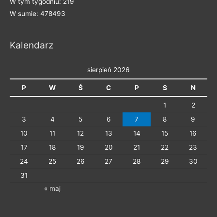
W tym tygodniu: 219
g
W sumie: 478493
o
r
Kalendarz
i
e
sierpień 2026
P
W
Ś
C
P
S
N
1
2
3
4
5
6
7
8
9
10
11
12
13
14
15
16
17
18
19
20
21
22
23
24
25
26
27
28
29
30
31
« maj