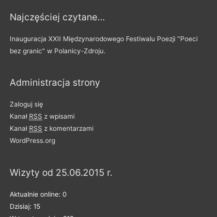
y
Najczęściej czytane…
p
o
Inauguracja XXII Międzynarodowego Festiwalu Poezji "Poeci
d
bez granic" w Polanicy-Zdroju.
z
i
Administracja strony
e
l
Zaloguj się
o
Kanał
RSS
z wpisami
n
Kanał
RSS
z komentarzami
e
WordPress.org
n
a
Wizyty od 25.06.2015 r.
k
a
Aktualnie online: 0
t
Dzisiaj: 15
e