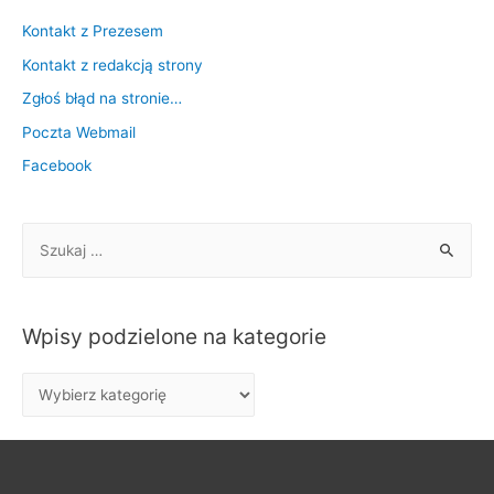
Kontakt z Prezesem
Kontakt z redakcją strony
Zgłoś błąd na stronie…
Poczta Webmail
Facebook
S
z
u
k
Wpisy podzielone na kategorie
a
j
W
:
p
i
s