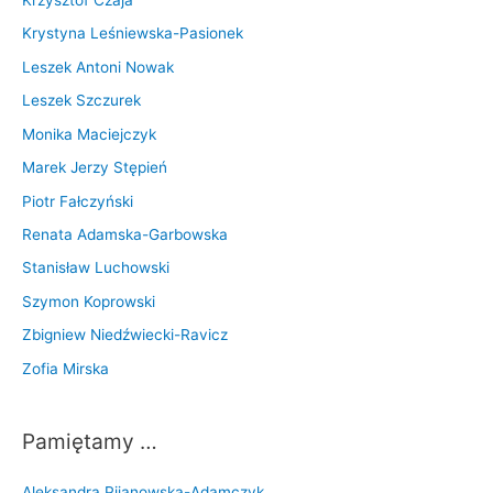
Krzysztof Czaja
Krystyna Leśniewska-Pasionek
Leszek Antoni Nowak
Leszek Szczurek
Monika Maciejczyk
Marek Jerzy Stępień
Piotr Fałczyński
Renata Adamska-Garbowska
Stanisław Luchowski
Szymon Koprowski
Zbigniew Niedźwiecki-Ravicz
Zofia Mirska
Pamiętamy …
Aleksandra Pijanowska-Adamczyk