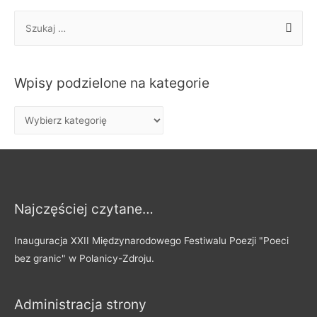
S
z
u
k
Wpisy podzielone na kategorie
a
j
W
:
p
i
s
y
Najczęściej czytane…
p
o
Inauguracja XXII Międzynarodowego Festiwalu Poezji "Poeci
d
bez granic" w Polanicy-Zdroju.
z
i
Administracja strony
e