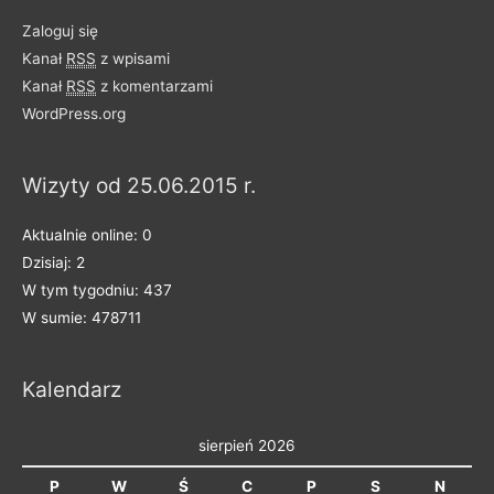
l
Zaloguj się
o
Kanał
RSS
z wpisami
n
Kanał
RSS
z komentarzami
e
WordPress.org
n
a
Wizyty od 25.06.2015 r.
k
a
Aktualnie online: 0
t
Dzisiaj: 2
e
W tym tygodniu: 437
g
W sumie: 478711
o
r
Kalendarz
i
e
sierpień 2026
P
W
Ś
C
P
S
N