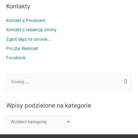
Kontakty
Kontakt z Prezesem
Kontakt z redakcją strony
Zgłoś błąd na stronie…
Poczta Webmail
Facebook
S
z
u
k
Wpisy podzielone na kategorie
a
j
W
:
p
i