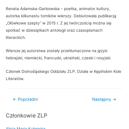
Renata Adamska-Garbowska – poetka, animator kultury,
autorka kilkunastu tomików wierszy. Debiutowała publikacją
„Ołówkowe szepty” w 2015 r. Z jej twórczością można się
spotkać w dziesiątkach antologii oraz czasopismach
literackich.
Wiersze jej autorstwa zostały przetłumaczone na język:
hebrajski, niemiecki, francuski, ukraiński, czeski i rosyjski.
Członek Dolnośląskiego Oddziału ZLP. Działa w Kępińskim Kole
Literatów.
Nawigacja
←
Poprzedni
Następny
→
wpisu
Członkowie ZLP
Alicja Maria Kuberska