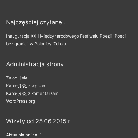
s
y
Najczęściej czytane…
p
o
Inauguracja XXII Międzynarodowego Festiwalu Poezji "Poeci
d
bez granic" w Polanicy-Zdroju.
z
i
Administracja strony
e
l
Zaloguj się
o
Kanał
RSS
z wpisami
n
Kanał
RSS
z komentarzami
e
WordPress.org
n
a
Wizyty od 25.06.2015 r.
k
a
Aktualnie online: 1