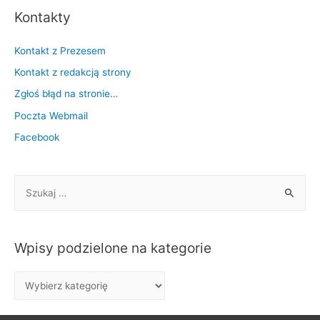
Kontakty
Kontakt z Prezesem
Kontakt z redakcją strony
Zgłoś błąd na stronie…
Poczta Webmail
Facebook
S
z
u
k
Wpisy podzielone na kategorie
a
j
W
:
p
i