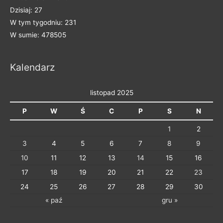
t
Dzisiaj: 27
e
W tym tygodniu: 231
g
W sumie: 478505
o
r
Kalendarz
i
e
listopad 2025
P
W
Ś
C
P
S
N
1
2
3
4
5
6
7
8
9
10
11
12
13
14
15
16
17
18
19
20
21
22
23
24
25
26
27
28
29
30
« paź
gru »