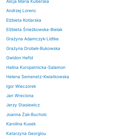
Alicja Maria Kuberska
Andrzej Lorenc
Elżbieta Kotlarska
Elżbieta Śnieżkowska-Bielak
Grażyna Adamczyk-Lidtke
Grażyna Drobek-Bukowska
Gwidon Hefid
Halina Kuropatnicka-Salamon
Helena Semenetz-Kwiatkowska
Igor Wieczorek
Jan Wreciona
Jerzy Stasiewicz
Joanna Żak-Bucholc
Karolina Kusek
Katarzyna Georgiou