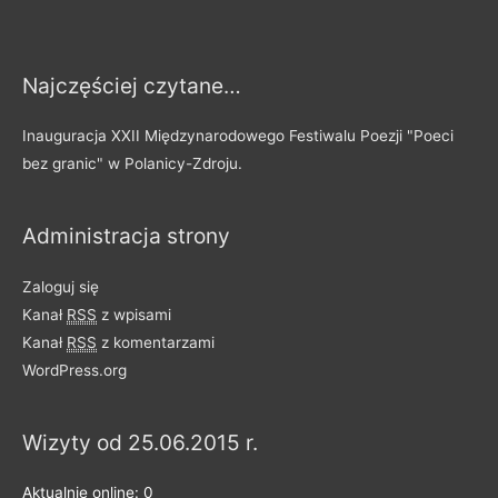
s
y
Najczęściej czytane…
p
o
Inauguracja XXII Międzynarodowego Festiwalu Poezji "Poeci
d
bez granic" w Polanicy-Zdroju.
z
i
Administracja strony
e
l
Zaloguj się
o
Kanał
RSS
z wpisami
n
Kanał
RSS
z komentarzami
e
WordPress.org
n
a
Wizyty od 25.06.2015 r.
k
a
Aktualnie online: 0