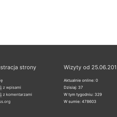
stracja strony
Wizyty od 25.06.201
ię
Aktualnie online: 0
S
z wpisami
Dzisiaj: 37
S
z komentarzami
W tym tygodniu: 329
s.org
W sumie: 478603