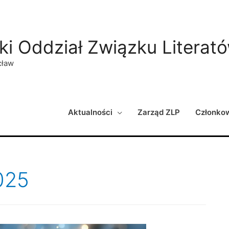
ki Oddział Związku Literat
cław
Aktualności
Zarząd ZLP
Członko
025