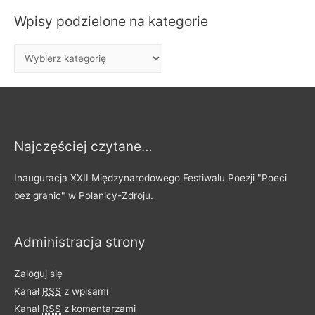
k
Wpisy podzielone na kategorie
a
j
W
:
p
i
s
y
Najczęściej czytane…
p
o
Inauguracja XXII Międzynarodowego Festiwalu Poezji "Poeci
d
bez granic" w Polanicy-Zdroju.
z
i
Administracja strony
e
l
Zaloguj się
o
Kanał
RSS
z wpisami
n
Kanał
RSS
z komentarzami