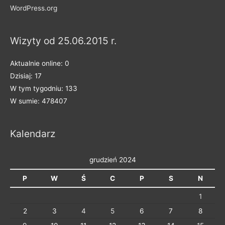
e
WordPress.org
n
a
Wizyty od 25.06.2015 r.
k
a
Aktualnie online: 0
t
Dzisiaj: 17
e
W tym tygodniu: 133
g
W sumie: 478407
o
r
Kalendarz
i
e
grudzień 2024
P
W
Ś
C
P
S
N
1
2
3
4
5
6
7
8