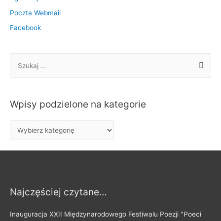
Poczta Webmail
Facebook
S
z
u
k
Wpisy podzielone na kategorie
a
j
W
:
p
i
s
y
Najczęściej czytane…
p
o
Inauguracja XXII Międzynarodowego Festiwalu Poezji "Poeci
d