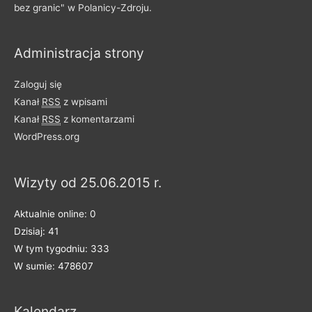
bez granic" w Polanicy-Zdroju.
z
i
Administracja strony
e
l
Zaloguj się
o
Kanał
RSS
z wpisami
n
Kanał
RSS
z komentarzami
e
WordPress.org
n
a
Wizyty od 25.06.2015 r.
k
a
Aktualnie online: 0
t
Dzisiaj: 41
e
W tym tygodniu: 333
g
W sumie: 478607
o
r
Kalendarz