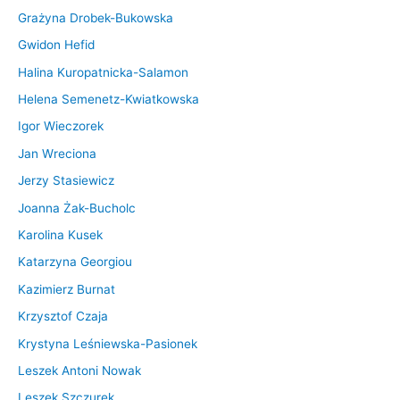
Grażyna Drobek-Bukowska
Gwidon Hefid
Halina Kuropatnicka-Salamon
Helena Semenetz-Kwiatkowska
Igor Wieczorek
Jan Wreciona
Jerzy Stasiewicz
Joanna Żak-Bucholc
Karolina Kusek
Katarzyna Georgiou
Kazimierz Burnat
Krzysztof Czaja
Krystyna Leśniewska-Pasionek
Leszek Antoni Nowak
Leszek Szczurek