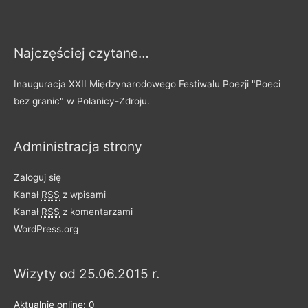
s
y
Najczęściej czytane…
p
o
Inauguracja XXII Międzynarodowego Festiwalu Poezji "Poeci
d
bez granic" w Polanicy-Zdroju.
z
i
Administracja strony
e
l
Zaloguj się
o
Kanał
RSS
z wpisami
n
Kanał
RSS
z komentarzami
e
WordPress.org
n
a
Wizyty od 25.06.2015 r.
k
a
Aktualnie online: 0