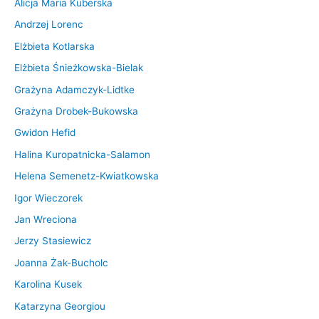
Alicja Maria Kuberska
Andrzej Lorenc
Elżbieta Kotlarska
Elżbieta Śnieżkowska-Bielak
Grażyna Adamczyk-Lidtke
Grażyna Drobek-Bukowska
Gwidon Hefid
Halina Kuropatnicka-Salamon
Helena Semenetz-Kwiatkowska
Igor Wieczorek
Jan Wreciona
Jerzy Stasiewicz
Joanna Żak-Bucholc
Karolina Kusek
Katarzyna Georgiou