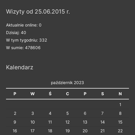
a
Wizyty od 25.06.2015 r.
k
a
Aktualnie online: 0
t
Dzisiaj: 40
e
W tym tygodniu: 332
g
W sumie: 478606
o
r
Kalendarz
i
e
październik 2023
P
W
Ś
C
P
S
N
1
2
3
4
5
6
7
8
9
10
11
12
13
14
15
16
17
18
19
20
21
22