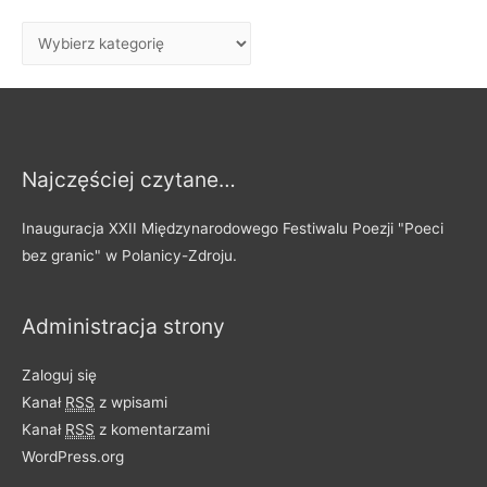
a
j
W
:
p
i
s
y
Najczęściej czytane…
p
o
Inauguracja XXII Międzynarodowego Festiwalu Poezji "Poeci
d
bez granic" w Polanicy-Zdroju.
z
i
Administracja strony
e
l
Zaloguj się
o
Kanał
RSS
z wpisami
n
Kanał
RSS
z komentarzami
e
WordPress.org
n