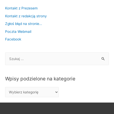
Kontakt z Prezesem
Kontakt z redakcją strony
Zgłoś błąd na stronie…
Poczta Webmail
Facebook
S
z
u
k
Wpisy podzielone na kategorie
a
j
W
:
p
i
s