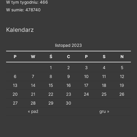
W tym tygodniu: 466
g
W sumie: 478740
o
r
Kalendarz
i
e
listopad 2023
P
W
Ś
C
P
S
N
1
2
3
4
5
6
7
8
9
10
11
12
13
14
15
16
17
18
19
20
21
22
23
24
25
26
27
28
29
30
« paź
gru »