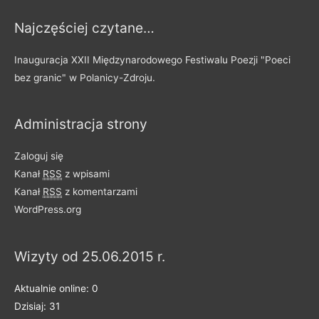
y
Najczęściej czytane…
p
o
Inauguracja XXII Międzynarodowego Festiwalu Poezji "Poeci
d
bez granic" w Polanicy-Zdroju.
z
i
Administracja strony
e
l
Zaloguj się
o
Kanał
RSS
z wpisami
n
Kanał
RSS
z komentarzami
e
WordPress.org
n
a
Wizyty od 25.06.2015 r.
k
a
Aktualnie online: 0
t
Dzisiaj: 31
e