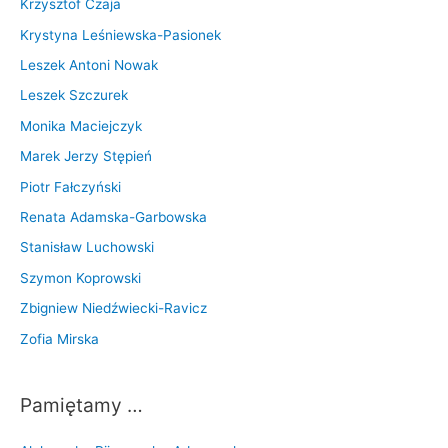
Krzysztof Czaja
Krystyna Leśniewska-Pasionek
Leszek Antoni Nowak
Leszek Szczurek
Monika Maciejczyk
Marek Jerzy Stępień
Piotr Fałczyński
Renata Adamska-Garbowska
Stanisław Luchowski
Szymon Koprowski
Zbigniew Niedźwiecki-Ravicz
Zofia Mirska
Pamiętamy …