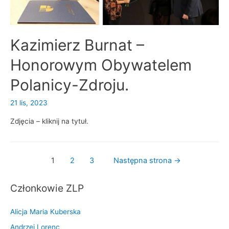
Kazimierz Burnat –
Honorowym Obywatelem
Polanicy-Zdroju.
21 lis, 2023
Zdjęcia – kliknij na tytuł.
Nawigacja
1
2
3
Następna strona
→
po
Członkowie ZLP
wpisach
Alicja Maria Kuberska
Andrzej Lorenc