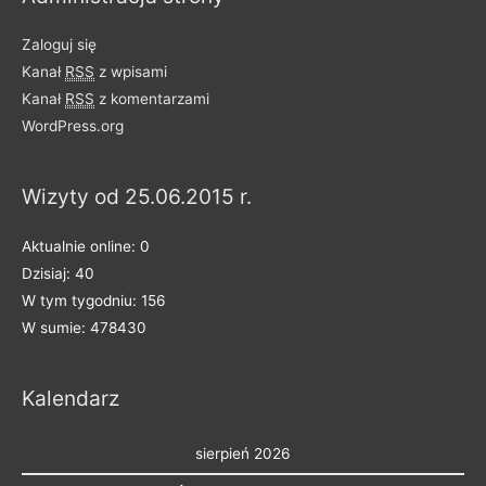
l
Zaloguj się
o
Kanał
RSS
z wpisami
n
Kanał
RSS
z komentarzami
e
WordPress.org
n
a
Wizyty od 25.06.2015 r.
k
a
Aktualnie online: 0
t
Dzisiaj: 40
e
W tym tygodniu: 156
g
W sumie: 478430
o
r
Kalendarz
i
e
sierpień 2026