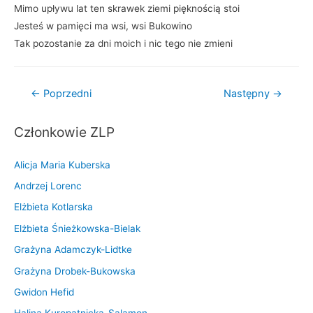
Mimo upływu lat ten skrawek ziemi pięknością stoi
Jesteś w pamięci ma wsi, wsi Bukowino
Tak pozostanie za dni moich i nic tego nie zmieni
Nawigacja
←
Poprzedni
Następny
→
wpisu
Członkowie ZLP
Alicja Maria Kuberska
Andrzej Lorenc
Elżbieta Kotlarska
Elżbieta Śnieżkowska-Bielak
Grażyna Adamczyk-Lidtke
Grażyna Drobek-Bukowska
Gwidon Hefid