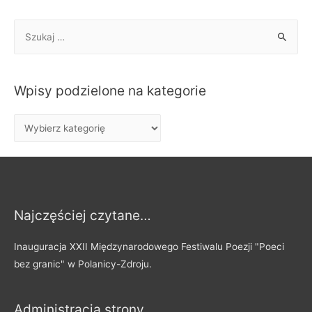
S
z
u
k
Wpisy podzielone na kategorie
a
j
W
:
p
i
s
y
Najczęściej czytane…
p
o
Inauguracja XXII Międzynarodowego Festiwalu Poezji "Poeci
d
bez granic" w Polanicy-Zdroju.
z
i
Administracja strony
e