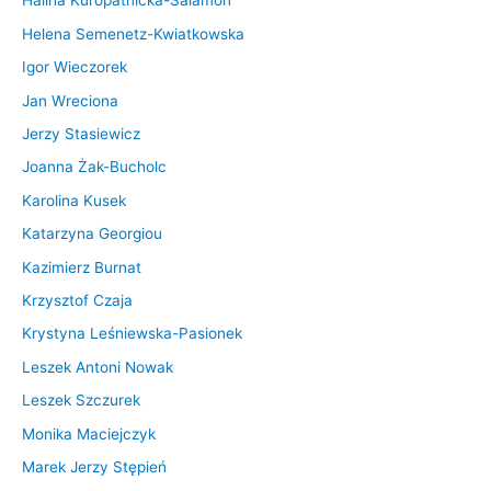
Halina Kuropatnicka-Salamon
Helena Semenetz-Kwiatkowska
Igor Wieczorek
Jan Wreciona
Jerzy Stasiewicz
Joanna Żak-Bucholc
Karolina Kusek
Katarzyna Georgiou
Kazimierz Burnat
Krzysztof Czaja
Krystyna Leśniewska-Pasionek
Leszek Antoni Nowak
Leszek Szczurek
Monika Maciejczyk
Marek Jerzy Stępień