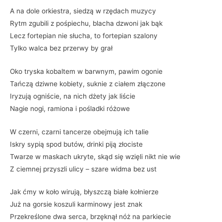
A na dole orkiestra, siedzą w rzędach muzycy
Rytm zgubili z pośpiechu, blacha dzwoni jak bąk
Lecz fortepian nie słucha, to fortepian szalony
Tylko walca bez przerwy by grał
Oko tryska kobaltem w barwnym, pawim ogonie
Tańczą dziwne kobiety, suknie z ciałem złączone
Iryzują ogniście, na nich dżety jak liście
Nagie nogi, ramiona i pośladki różowe
W czerni, czarni tancerze obejmują ich talie
Iskry sypią spod butów, drinki piją złociste
Twarze w maskach ukryte, skąd się wzięli nikt nie wie
Z ciemnej przyszli ulicy – szare widma bez ust
Jak ćmy w koło wirują, błyszczą białe kołnierze
Już na gorsie koszuli karminowy jest znak
Przekreślone dwa serca, brzęknął nóż na parkiecie