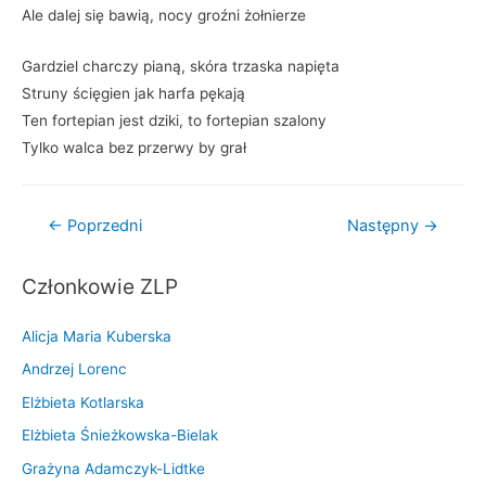
Ale dalej się bawią, nocy groźni żołnierze
Gardziel charczy pianą, skóra trzaska napięta
Struny ścięgien jak harfa pękają
Ten fortepian jest dziki, to fortepian szalony
Tylko walca bez przerwy by grał
Nawigacja
←
Poprzedni
Następny
→
wpisu
Członkowie ZLP
Alicja Maria Kuberska
Andrzej Lorenc
Elżbieta Kotlarska
Elżbieta Śnieżkowska-Bielak
Grażyna Adamczyk-Lidtke