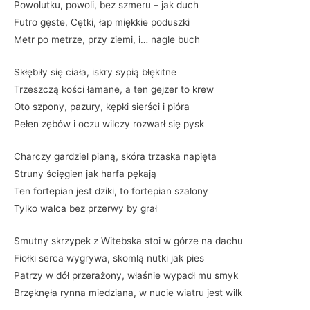
Powolutku, powoli, bez szmeru – jak duch
Futro gęste, Cętki, łap miękkie poduszki
Metr po metrze, przy ziemi, i… nagle buch
Skłębiły się ciała, iskry sypią błękitne
Trzeszczą kości łamane, a ten gejzer to krew
Oto szpony, pazury, kępki sierści i pióra
Pełen zębów i oczu wilczy rozwarł się pysk
Charczy gardziel pianą, skóra trzaska napięta
Struny ścięgien jak harfa pękają
Ten fortepian jest dziki, to fortepian szalony
Tylko walca bez przerwy by grał
Smutny skrzypek z Witebska stoi w górze na dachu
Fiołki serca wygrywa, skomlą nutki jak pies
Patrzy w dół przerażony, właśnie wypadł mu smyk
Brzęknęła rynna miedziana, w nucie wiatru jest wilk