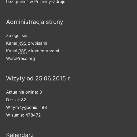
bez granic" w Polanicy-Zdroju.
z
i
Administracja strony
e
l
Zaloguj się
o
Kanał
RSS
z wpisami
n
Kanał
RSS
z komentarzami
e
WordPress.org
n
a
Wizyty od 25.06.2015 r.
k
a
Aktualnie online: 0
t
Dzisiaj: 82
e
W tym tygodniu: 198
g
W sumie: 478472
o
r
Kalendarz