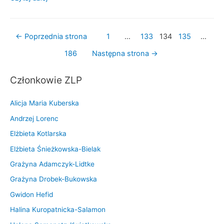
z
y
Nawigacja
t
←
Poprzednia strona
1
…
133
134
135
…
a
po
186
Następna strona
→
m
wpisach
y
Członkowie ZLP
w
i
Alicja Maria Kuberska
e
Andrzej Lorenc
r
Elżbieta Kotlarska
s
z
Elżbieta Śnieżkowska-Bielak
e
Grażyna Adamczyk-Lidtke
A
Grażyna Drobek-Bukowska
n
Gwidon Hefid
d
Halina Kuropatnicka-Salamon
r
z