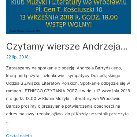
u
Czytamy wiersze Andrzeja…
22 lip, 2018
Zapraszamy na spotkanie z poezją Andrzeja Bartyńskiego,
którą będą czytali członkowie i sympatycy Dolnośląskiego
Oddziału Związku Literatów Polskich. Spotkanie odbędzie się w
ramach LETNIEGO CZYTANIA POEZJI w dniu 13 września 2018
r. o godz. 18.00 w Klubie Muzyki i Literatury we Wrocławiu
Bardzo prosimy o przesyłanie potwierdzenia obecności na
adres mailowy: redakcja@do-zlp.pl Każdy uczestnik przeczyta
…
C
Czytaj dalej »