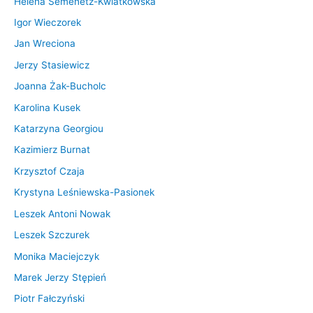
Helena Semenetz-Kwiatkowska
e
Igor Wieczorek
j
Jan Wreciona
a
Jerzy Stasiewicz
…
Joanna Żak-Bucholc
Karolina Kusek
Katarzyna Georgiou
Kazimierz Burnat
Krzysztof Czaja
Krystyna Leśniewska-Pasionek
Leszek Antoni Nowak
Leszek Szczurek
Monika Maciejczyk
Marek Jerzy Stępień
Piotr Fałczyński