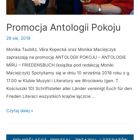
Promocja Antologii Pokoju
28 sie, 2018
Monika Taubitz, Věra Kopecká oraz Monika Maciejczyk
zapraszają na promocję ANTOLOGII POKOJU – ANTOLOGIE
MÍRU – FRIEDENSBUCH (książka pod redakcją Moniki
Maciejczyk) Spotykamy się w dniu 10 września 2018 roku o g.
17.00 w Klubie Muzyki i Literatury we Wrocławiu (gen. T.
Kościuszki 10) Schriftsteller aller Länder vereinigt Euch für den
Frieden Literaci wszystkich krajów łączcie …
P
Czytaj dalej »
r
o
m