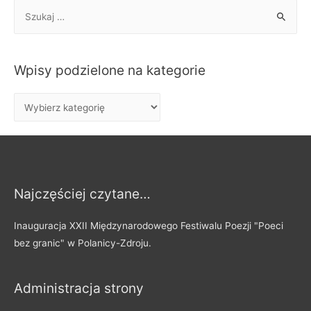
S
z
u
k
Wpisy podzielone na kategorie
a
j
W
:
p
i
s
y
Najczęściej czytane…
p
o
Inauguracja XXII Międzynarodowego Festiwalu Poezji "Poeci
d
bez granic" w Polanicy-Zdroju.
z
i
Administracja strony
e
l