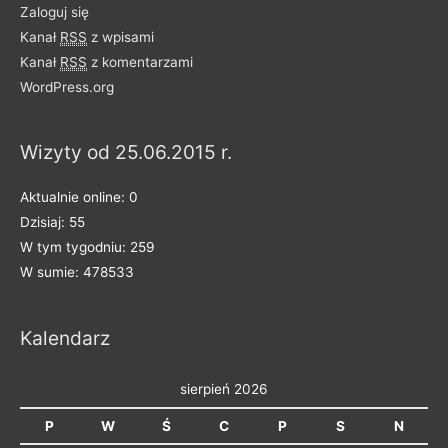
Zaloguj się
o
Kanał
RSS
z wpisami
n
Kanał
RSS
z komentarzami
e
WordPress.org
n
a
Wizyty od 25.06.2015 r.
k
a
Aktualnie online: 0
t
Dzisiaj: 55
e
W tym tygodniu: 259
g
W sumie: 478533
o
r
Kalendarz
i
e
sierpień 2026
P
W
Ś
C
P
S
N