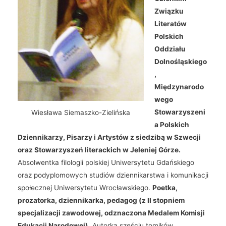
Związku
Literatów
Polskich
Oddziału
Dolnośląskiego
,
Międzynarodo
wego
Stowarzyszeni
Wiesława Siemaszko-Zielińska
a Polskich
Dziennikarzy, Pisarzy i Artystów z siedzibą w Szwecji
oraz Stowarzyszeń literackich w Jeleniej Górze.
Absolwentka filologii polskiej Uniwersytetu Gdańskiego
oraz podyplomowych studiów dziennikarstwa i komunikacji
społecznej Uniwersytetu Wrocławskiego.
Poetka,
prozatorka, dziennikarka, pedagog (z II stopniem
specjalizacji zawodowej, odznaczona Medalem Komisji
Edukacji Narodowej).
Autorka sześciu tomików