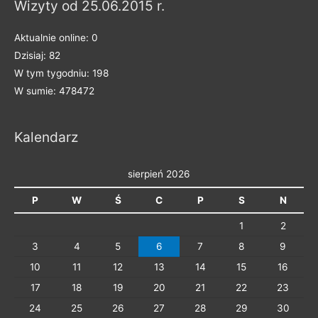
Wizyty od 25.06.2015 r.
k
a
Aktualnie online: 0
t
Dzisiaj: 82
e
W tym tygodniu: 198
g
W sumie: 478472
o
r
Kalendarz
i
e
sierpień 2026
P
W
Ś
C
P
S
N
1
2
3
4
5
6
7
8
9
10
11
12
13
14
15
16
17
18
19
20
21
22
23
24
25
26
27
28
29
30