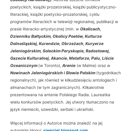
poetyckich, książki prozatorskiej, książki publicystyczno-
literackiej, książki poetycko-prozatorskiej, cyklu
programów literackich w telewizji regionalnej, publikacji w
prasie literacko-artystycznej (min. w
Okolicach,
Dzienniku Bałtyckim, Okolicy Poetów, Kulturze
Dolnośląskiej, Kurendzie, Obrzeżach, Kuryerze
Jeleniogórskim, Soleckim Peryskopie, Radostowej,
Gazecie Kulturalnej, Akancie, Metaforze, Palu, Liście
Oceanicznym
(w Toronto),
Arenie
(w Malme) oraz w
Nowinach Jeleniogórskich i Słowie Polskim
(tygodnikach
regionalnych), jak również w kilkudziesięciu antologiach i
almanachach (w tym zagranicznych). Kilkakrotnie
prezentowana na antenie Polskiego Radia. Laureatka
wielu konkursów poetyckich. Jej utwory tłumaczono na
język niemiecki, szwedzki, serbski i ukraiński.
Więcej informacji o Autorce można znaleźć na jej
autorskim blogui:
siemziel.blogspot.com