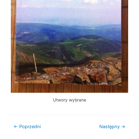
Utwory wybrane
Nawigacja
←
Poprzedni
Następny
→
wpisu