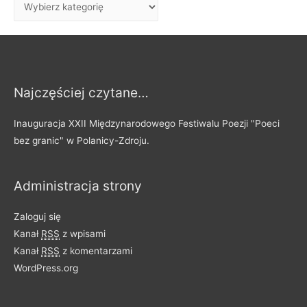
j
W
:
p
i
s
y
Najczęściej czytane…
p
o
Inauguracja XXII Międzynarodowego Festiwalu Poezji "Poeci
d
bez granic" w Polanicy-Zdroju.
z
i
Administracja strony
e
l
Zaloguj się
o
Kanał
RSS
z wpisami
n
Kanał
RSS
z komentarzami
e
WordPress.org
n
a