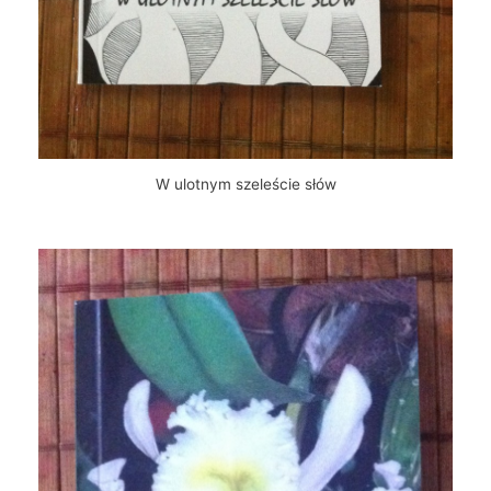
W ulotnym szeleście słów