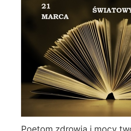
Poetom zdrowia i mocy twó