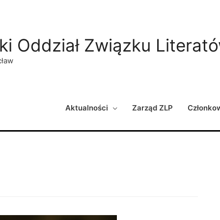
ki Oddział Związku Literat
cław
Aktualności
Zarząd ZLP
Członko