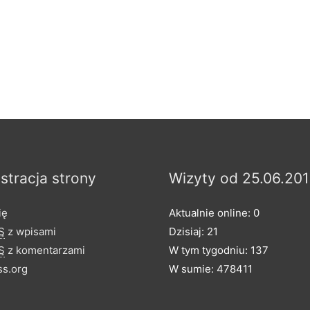
stracja strony
Wizyty od 25.06.201
ię
Aktualnie online: 0
S
z wpisami
Dzisiaj: 21
S
z komentarzami
W tym tygodniu: 137
s.org
W sumie: 478411