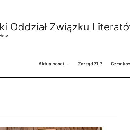
ki Oddział Związku Literat
cław
Aktualności
Zarząd ZLP
Członko