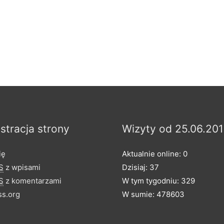
stracja strony
Wizyty od 25.06.201
ię
Aktualnie online: 0
S
z wpisami
Dzisiaj: 37
S
z komentarzami
W tym tygodniu: 329
s.org
W sumie: 478603