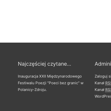
O
k
w
i
a
t
d
z
i
e
Najczęściej czytane…
Admini
w
i
Inauguracja XXII Międzynarodowego
Zaloguj s
ę
Festiwalu Poezji "Poeci bez granic" w
Kanał
RS
ć
Polanicy-Zdroju.
Kanał
RS
s
WordPres
i
ł