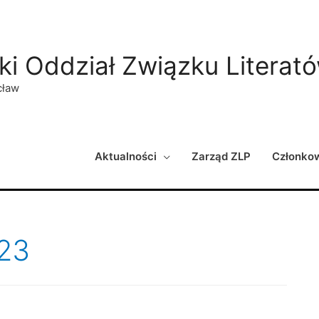
ki Oddział Związku Literat
cław
Aktualności
Zarząd ZLP
Członko
023