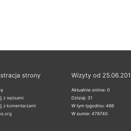
stracja strony
Wizyty od 25.06.201
ię
Aktualnie online: 0
S
z wpisami
Dzisiaj: 31
S
z komentarzami
W tym tygodniu: 466
s.org
W sumie: 478740