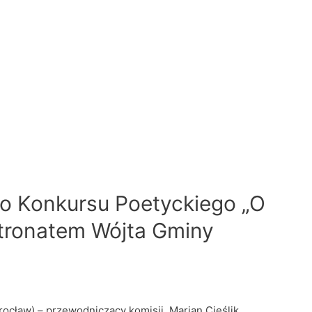
go Konkursu Poetyckiego „O
atronatem Wójta Gminy
ocław) – przewodniczący komisji, Marian Cieślik