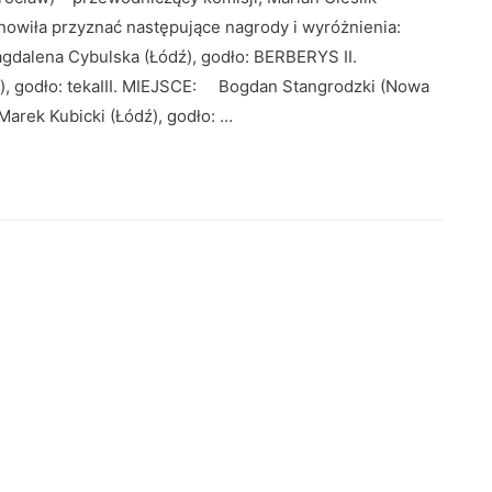
nowiła przyznać następujące nagrody i wyróżnienia:
ena Cybulska (Łódź), godło: BERBERYS II.
 godło: tekaIII. MIEJSCE: Bogdan Stangrodzki (Nowa
arek Kubicki (Łódź), godło: …