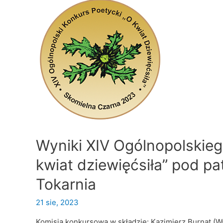
Wyniki XIV Ogólnopolskie
kwiat dziewięćsiła” pod p
Tokarnia
21 sie, 2023
Komisja konkursowa w składzie: Kazimierz Burnat (Wr