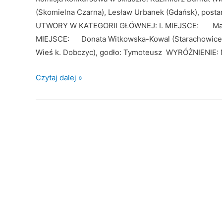
(Skomielna Czarna), Lesław Urbanek (Gdańsk), posta
UTWORY W KATEGORII GŁÓWNEJ: I. MIEJSCE: Magdal
MIEJSCE: Donata Witkowska-Kowal (Starachowice),
Wieś k. Dobczyc), godło: Tymoteusz WYRÓŻNIENIE: M
W
Czytaj dalej »
y
n
i
k
i
X
I
V
O
g