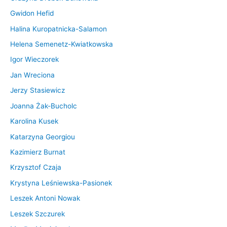
a
Gwidon Hefid
S
Halina Kuropatnicka-Salamon
i
Helena Semenetz-Kwiatkowska
e
Igor Wieczorek
m
a
Jan Wreciona
s
Jerzy Stasiewicz
z
Joanna Żak-Bucholc
k
Karolina Kusek
o
-
Katarzyna Georgiou
Z
Kazimierz Burnat
i
Krzysztof Czaja
e
Krystyna Leśniewska-Pasionek
l
Leszek Antoni Nowak
i
ń
Leszek Szczurek
s