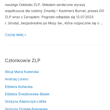
naszego Oddziału ZLP. Składam serdeczne wyrazy
współczucia dla rodziny Zmarłej – Kazimierz Burnat, prezes DO
ZLP wraz z Zarządem. Pogrzeb odbędzie się 12.07.2023
r. (środa), bezpośrednio po Mszy św., która rozpocznie się o …
Z
Czytaj dalej »
m
a
r
ł
Członkowie ZLP
a
W
Alicja Maria Kuberska
i
Andrzej Lorenc
e
Elżbieta Kotlarska
s
Elżbieta Śnieżkowska-Bielak
ł
Grażyna Adamczyk-Lidtke
a
w
Grażyna Drobek-Bukowska