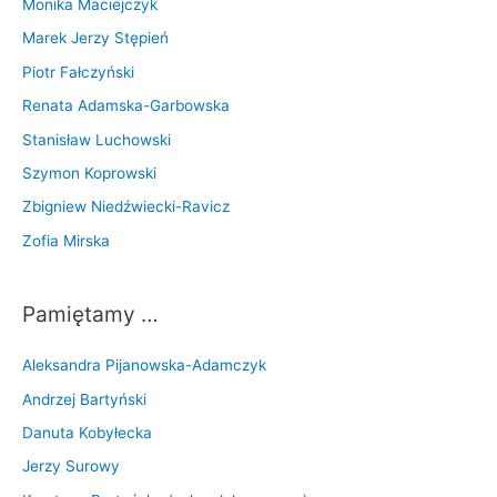
Monika Maciejczyk
k
Marek Jerzy Stępień
a
Piotr Fałczyński
(
Renata Adamska-Garbowska
1
9
Stanisław Luchowski
5
Szymon Koprowski
3
Zbigniew Niedźwiecki-Ravicz
-
Zofia Mirska
2
0
2
Pamiętamy …
3
)
Aleksandra Pijanowska-Adamczyk
Andrzej Bartyński
Danuta Kobyłecka
Jerzy Surowy