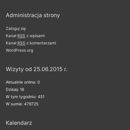
z
i
Administracja strony
e
l
Zaloguj się
o
Kanał
RSS
z wpisami
n
Kanał
RSS
z komentarzami
e
WordPress.org
n
a
Wizyty od 25.06.2015 r.
k
a
Aktualnie online: 0
t
Dzisiaj: 16
e
W tym tygodniu: 451
g
W sumie: 478725
o
r
Kalendarz
i