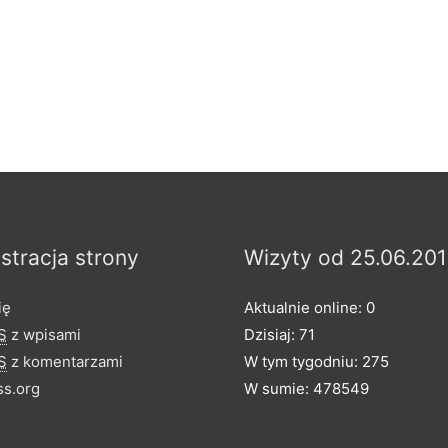
stracja strony
Wizyty od 25.06.201
ię
Aktualnie online: 0
S
z wpisami
Dzisiaj: 71
S
z komentarzami
W tym tygodniu: 275
s.org
W sumie: 478549