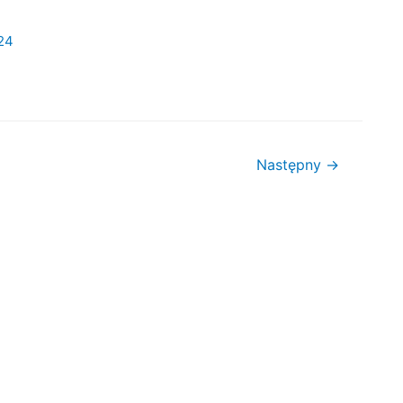
24
Następny
→