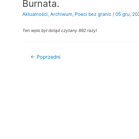
Burnata.
Aktualności
,
Archiwum
,
Poeci bez granic
/
05 gru, 20
Ten wpis był dotąd czytany 892 razy!
Nawigacja
←
Poprzedni
wpisu