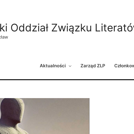
ki Oddział Związku Literat
cław
Aktualności
Zarząd ZLP
Członko