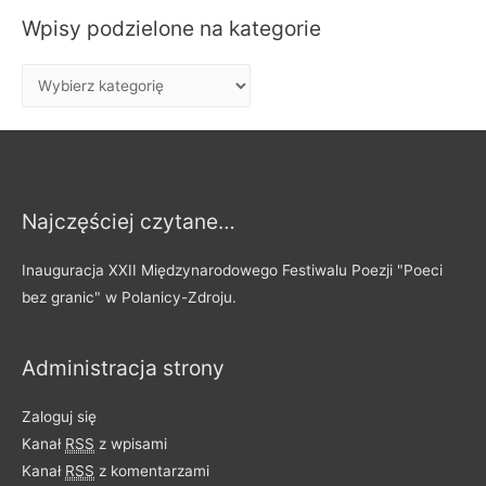
k
Wpisy podzielone na kategorie
a
j
W
:
p
i
s
y
Najczęściej czytane…
p
o
Inauguracja XXII Międzynarodowego Festiwalu Poezji "Poeci
d
bez granic" w Polanicy-Zdroju.
z
i
Administracja strony
e
l
Zaloguj się
o
Kanał
RSS
z wpisami
n
Kanał
RSS
z komentarzami