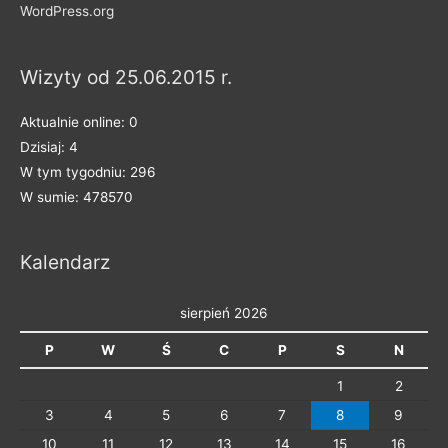
e
WordPress.org
n
a
Wizyty od 25.06.2015 r.
k
a
Aktualnie online: 0
t
Dzisiaj: 4
e
W tym tygodniu: 296
g
W sumie: 478570
o
r
Kalendarz
i
e
sierpień 2026
P
W
Ś
C
P
S
N
1
2
3
4
5
6
7
8
9
10
11
12
13
14
15
16