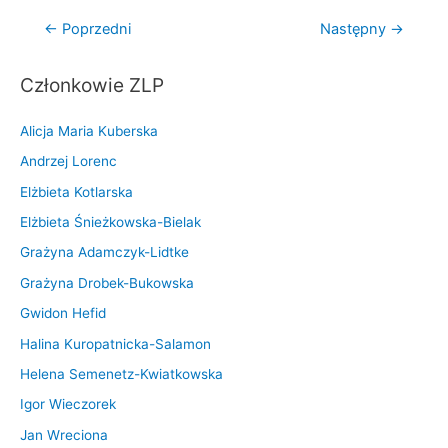
Nawigacja
←
Poprzedni
Następny
→
wpisu
Członkowie ZLP
Alicja Maria Kuberska
Andrzej Lorenc
Elżbieta Kotlarska
Elżbieta Śnieżkowska-Bielak
Grażyna Adamczyk-Lidtke
Grażyna Drobek-Bukowska
Gwidon Hefid
Halina Kuropatnicka-Salamon
Helena Semenetz-Kwiatkowska
Igor Wieczorek
Jan Wreciona