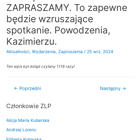
ZAPRASZAMY. To zapewne
będzie wzruszające
spotkanie. Powodzenia,
Kazimierzu.
Aktualności
,
Wydarzenia
,
Zaproszenia
/
25 wrz, 2024
Ten wpis był dotąd czytany 1119 razy!
Nawigacja
←
Poprzedni
Następny
→
wpisu
Członkowie ZLP
Alicja Maria Kuberska
Andrzej Lorenc
Elżbieta Kotlarska