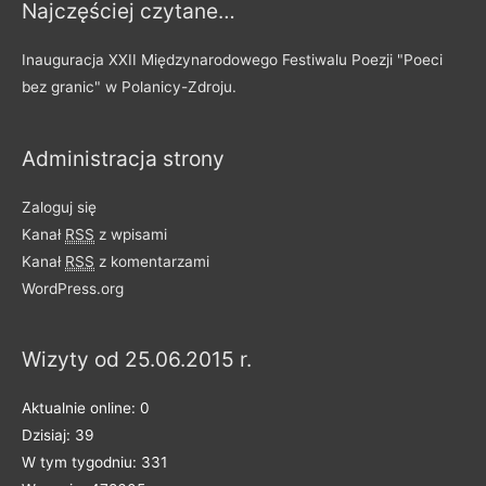
Najczęściej czytane…
p
o
Inauguracja XXII Międzynarodowego Festiwalu Poezji "Poeci
d
bez granic" w Polanicy-Zdroju.
z
i
Administracja strony
e
l
Zaloguj się
o
Kanał
RSS
z wpisami
n
Kanał
RSS
z komentarzami
e
WordPress.org
n
a
Wizyty od 25.06.2015 r.
k
a
Aktualnie online: 0
t
Dzisiaj: 39
e
W tym tygodniu: 331
g