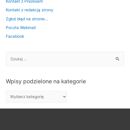
Kontakt z Prezesem
Kontakt z redakcją strony
Zgłoś błąd na stronie…
Poczta Webmail
Facebook
S
z
u
k
Wpisy podzielone na kategorie
a
j
W
:
p
i
s
y