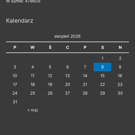
W sumie: 478605
o
r
Kalendarz
i
e
sierpień 2026
P
W
Ś
C
P
S
N
1
2
3
4
5
6
7
8
9
10
11
12
13
14
15
16
17
18
19
20
21
22
23
24
25
26
27
28
29
30
31
« maj