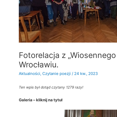
Fotorelacja z „Wiosennego
Wrocławiu.
Aktualności
,
Czytanie poezji
/
24 kw., 2023
Ten wpis był dotąd czytany 1279 razy!
Galeria – kliknij na tytuł