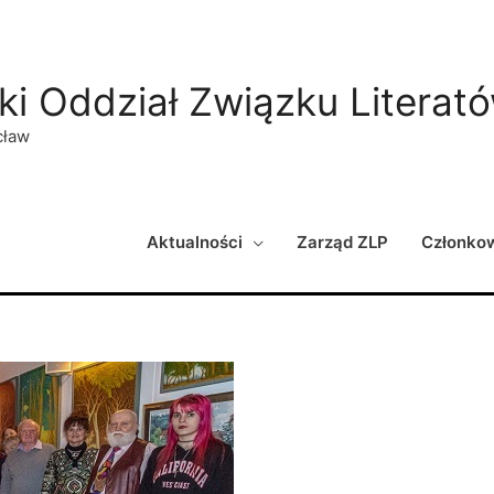
ki Oddział Związku Literat
cław
Aktualności
Zarząd ZLP
Członko