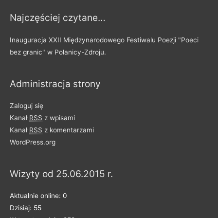
y
Najczęściej czytane…
p
o
Inauguracja XXII Międzynarodowego Festiwalu Poezji "Poeci
d
bez granic" w Polanicy-Zdroju.
z
i
Administracja strony
e
l
Zaloguj się
o
Kanał
RSS
z wpisami
n
Kanał
RSS
z komentarzami
e
WordPress.org
n
a
Wizyty od 25.06.2015 r.
k
a
Aktualnie online: 0
t
Dzisiaj: 55
e