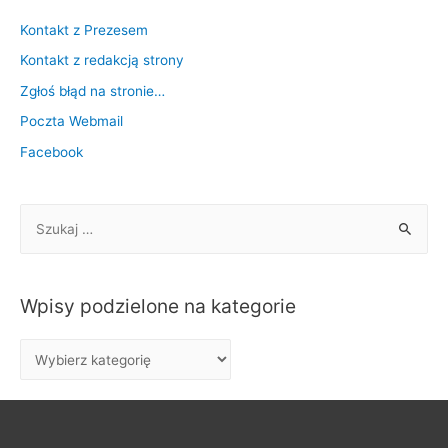
Kontakt z Prezesem
Kontakt z redakcją strony
Zgłoś błąd na stronie…
Poczta Webmail
Facebook
S
z
u
k
Wpisy podzielone na kategorie
a
j
W
:
p
i
s