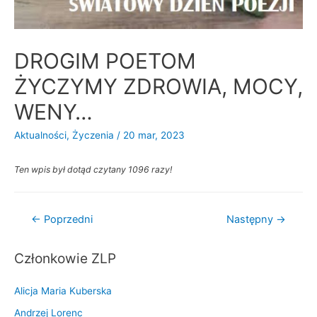
DROGIM POETOM
ŻYCZYMY ZDROWIA, MOCY,
WENY…
Aktualności
,
Życzenia
/
20 mar, 2023
Ten wpis był dotąd czytany 1096 razy!
Nawigacja
←
Poprzedni
Następny
→
wpisu
Członkowie ZLP
Alicja Maria Kuberska
Andrzej Lorenc