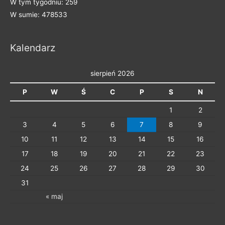
W tym tygodniu: 259
g
W sumie: 478533
o
r
Kalendarz
i
e
sierpień 2026
P
W
Ś
C
P
S
N
1
2
3
4
5
6
7
8
9
10
11
12
13
14
15
16
17
18
19
20
21
22
23
24
25
26
27
28
29
30
31
« maj