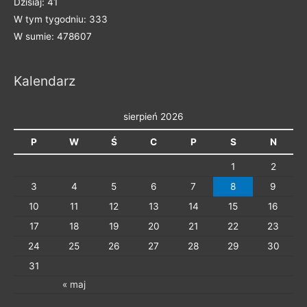
Dzisiaj: 41
e
W tym tygodniu: 333
g
W sumie: 478607
o
r
Kalendarz
i
e
sierpień 2026
P
W
Ś
C
P
S
N
1
2
3
4
5
6
7
8
9
10
11
12
13
14
15
16
17
18
19
20
21
22
23
24
25
26
27
28
29
30
31
« maj