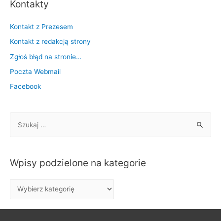
Kontakty
Kontakt z Prezesem
Kontakt z redakcją strony
Zgłoś błąd na stronie…
Poczta Webmail
Facebook
S
z
u
k
Wpisy podzielone na kategorie
a
j
W
:
p
i