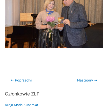
Nawigacja
←
Poprzedni
Następny
→
wpisu
Członkowie ZLP
Alicja Maria Kuberska