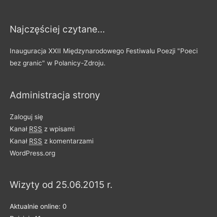
s
y
Najczęściej czytane…
p
o
Inauguracja XXII Międzynarodowego Festiwalu Poezji "Poeci
d
bez granic" w Polanicy-Zdroju.
z
i
Administracja strony
e
l
Zaloguj się
o
Kanał
RSS
z wpisami
n
Kanał
RSS
z komentarzami
e
WordPress.org
n
a
Wizyty od 25.06.2015 r.
k
a
Aktualnie online: 0
t