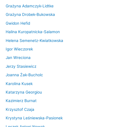
Grażyna Adamczyk-Lidtke
Grażyna Drobek-Bukowska
Gwidon Hefid
Halina Kuropatnicka-Salamon
Helena Semenetz-Kwiatkowska
Igor Wieczorek
Jan Wreciona
Jerzy Stasiewicz
Joanna Żak-Bucholc
Karolina Kusek
Katarzyna Georgiou
Kazimierz Burnat
Krzysztof Czaja
Krystyna Leśniewska-Pasionek
Leszek Antoni Nowak