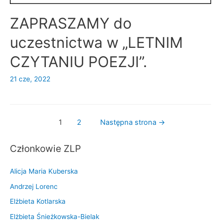
ZAPRASZAMY do
uczestnictwa w „LETNIM
CZYTANIU POEZJI”.
21 cze, 2022
Nawigacja
1
2
Następna strona
→
po
Członkowie ZLP
wpisach
Alicja Maria Kuberska
Andrzej Lorenc
Elżbieta Kotlarska
Elżbieta Śnieżkowska-Bielak