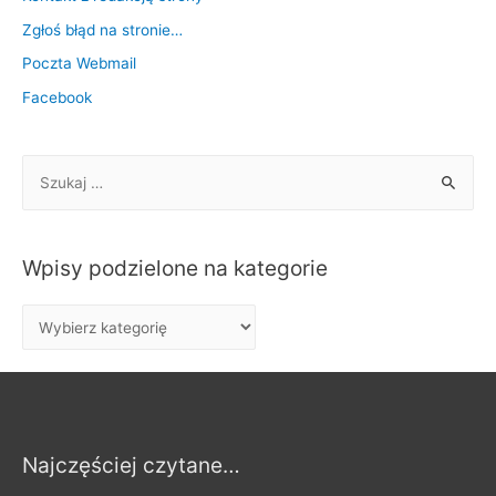
Zgłoś błąd na stronie…
Poczta Webmail
Facebook
S
z
u
k
Wpisy podzielone na kategorie
a
j
W
:
p
i
s
y
Najczęściej czytane…
p