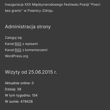
o
Inauguracja XXII Międzynarodowego Festiwalu Poezji "Poeci
d
bez granic" w Polanicy-Zdroju.
z
i
Administracja strony
e
l
Zaloguj się
o
Kanał
RSS
z wpisami
n
Kanał
RSS
z komentarzami
e
WordPress.org
n
a
Wizyty od 25.06.2015 r.
k
a
Aktualnie online: 0
t
Dzisiaj: 38
e
W tym tygodniu: 154
g
W sumie: 478428
o