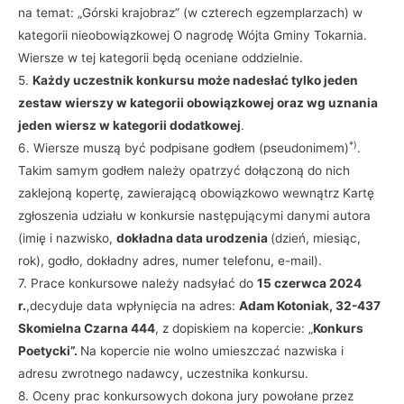
na temat: „Górski krajobraz” (w czterech egzemplarzach) w
kategorii nieobowiązkowej O nagrodę Wójta Gminy Tokarnia.
Wiersze w tej kategorii będą oceniane oddzielnie.
5.
Każdy uczestnik konkursu może nadesłać tylko jeden
zestaw wierszy w kategorii obowiązkowej oraz wg uznania
jeden wiersz w kategorii dodatkowej
.
*)
6. Wiersze muszą być podpisane godłem (pseudonimem)
.
Takim samym godłem należy opatrzyć dołączoną do nich
zaklejoną kopertę, zawierającą obowiązkowo wewnątrz Kartę
zgłoszenia udziału w konkursie następującymi danymi autora
(imię i nazwisko,
dokładna data urodzenia
(dzień, miesiąc,
rok), godło, dokładny adres, numer telefonu, e-mail).
7. Prace konkursowe należy nadsyłać do
15 czerwca 2024
r.
,decyduje data wpłynięcia na adres:
Adam Kotoniak, 32-437
Skomielna Czarna 444
, z dopiskiem na kopercie: „
Konkurs
Poetycki”.
Na kopercie nie wolno umieszczać nazwiska i
adresu zwrotnego nadawcy, uczestnika konkursu.
8. Oceny prac konkursowych dokona jury powołane przez