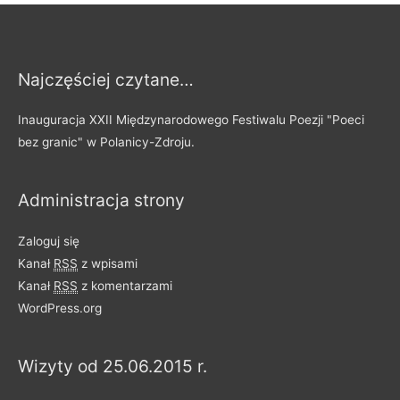
i
s
y
Najczęściej czytane…
p
o
Inauguracja XXII Międzynarodowego Festiwalu Poezji "Poeci
d
bez granic" w Polanicy-Zdroju.
z
i
Administracja strony
e
l
Zaloguj się
o
Kanał
RSS
z wpisami
n
Kanał
RSS
z komentarzami
e
WordPress.org
n
a
Wizyty od 25.06.2015 r.
k
a