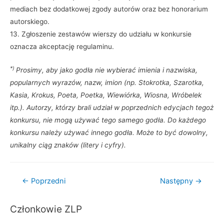
mediach bez dodatkowej zgody autorów oraz bez honorarium
autorskiego.
13. Zgłoszenie zestawów wierszy do udziału w konkursie
oznacza akceptację regulaminu.
*)
Prosimy, aby jako godła nie wybierać imienia i nazwiska,
popularnych wyrazów, nazw, imion (np. Stokrotka, Szarotka,
Kasia, Krokus, Poeta, Poetka, Wiewiórka, Wiosna, Wróbelek
itp.). Autorzy, którzy brali udział w poprzednich edycjach tegoż
konkursu, nie mogą używać tego samego godła. Do każdego
konkursu należy używać innego godła. Może to być dowolny,
unikalny ciąg znaków (litery i cyfry).
Nawigacja
←
Poprzedni
Następny
→
wpisu
Członkowie ZLP