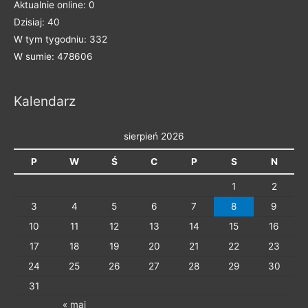
Aktualnie online: 0
t
Dzisiaj: 40
e
W tym tygodniu: 332
g
W sumie: 478606
o
r
Kalendarz
i
e
sierpień 2026
P
W
Ś
C
P
S
N
1
2
3
4
5
6
7
8
9
10
11
12
13
14
15
16
17
18
19
20
21
22
23
24
25
26
27
28
29
30
31
« maj