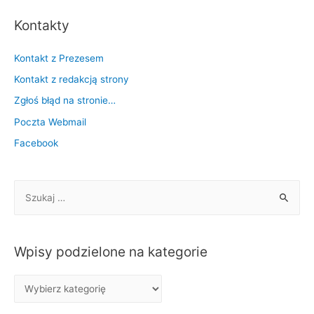
Kontakty
Kontakt z Prezesem
Kontakt z redakcją strony
Zgłoś błąd na stronie…
Poczta Webmail
Facebook
S
z
u
k
Wpisy podzielone na kategorie
a
j
W
:
p