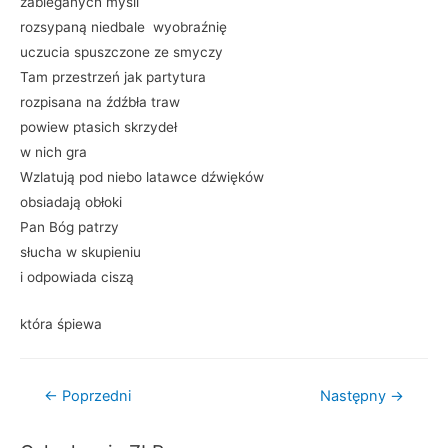
zabieganych myśli
rozsypaną niedbale wyobraźnię
uczucia spuszczone ze smyczy
Tam przestrzeń jak partytura
rozpisana na źdźbła traw
powiew ptasich skrzydeł
w nich gra
Wzlatują pod niebo latawce dźwięków
obsiadają obłoki
Pan Bóg patrzy
słucha w skupieniu
i odpowiada ciszą
która śpiewa
Nawigacja
←
Poprzedni
Następny
→
wpisu