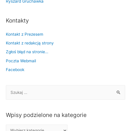
Ryszard Gruchawka
Kontakty
Kontakt z Prezesem
Kontakt z redakcją strony
Zgłoś błąd na stronie…
Poczta Webmail
Facebook
S
z
u
k
Wpisy podzielone na kategorie
a
j
W