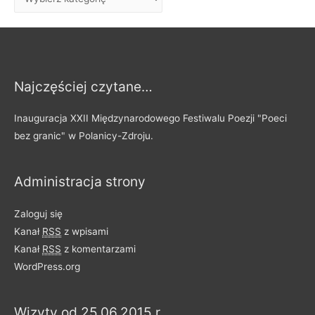
:
p
i
s
y
Najczęściej czytane…
p
o
Inauguracja XXII Międzynarodowego Festiwalu Poezji "Poeci
d
bez granic" w Polanicy-Zdroju.
z
i
Administracja strony
e
l
Zaloguj się
o
Kanał
RSS
z wpisami
n
Kanał
RSS
z komentarzami
e
WordPress.org
n
a
Wizyty od 25.06.2015 r.