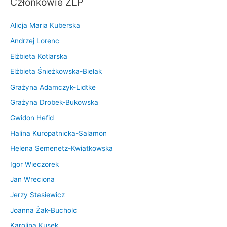
Członkowie ZLP
Alicja Maria Kuberska
Andrzej Lorenc
Elżbieta Kotlarska
Elżbieta Śnieżkowska-Bielak
Grażyna Adamczyk-Lidtke
Grażyna Drobek-Bukowska
Gwidon Hefid
Halina Kuropatnicka-Salamon
Helena Semenetz-Kwiatkowska
Igor Wieczorek
Jan Wreciona
Jerzy Stasiewicz
Joanna Żak-Bucholc
Karolina Kusek