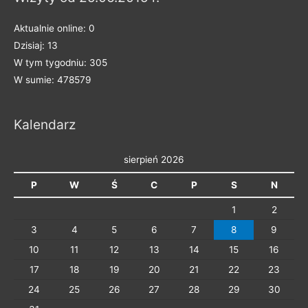
k
a
Aktualnie online: 0
t
Dzisiaj: 13
e
W tym tygodniu: 305
g
W sumie: 478579
o
r
Kalendarz
i
e
sierpień 2026
P
W
Ś
C
P
S
N
1
2
3
4
5
6
7
8
9
10
11
12
13
14
15
16
17
18
19
20
21
22
23
24
25
26
27
28
29
30