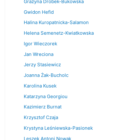
Grażyna Drobek-Bukowska
Gwidon Hefid
Halina Kuropatnicka-Salamon
Helena Semenetz-Kwiatkowska
Igor Wieczorek
Jan Wreciona
Jerzy Stasiewicz
Joanna Żak-Bucholc
Karolina Kusek
Katarzyna Georgiou
Kazimierz Burnat
Krzysztof Czaja
Krystyna Leśniewska-Pasionek
Leszek Antoni Nowak