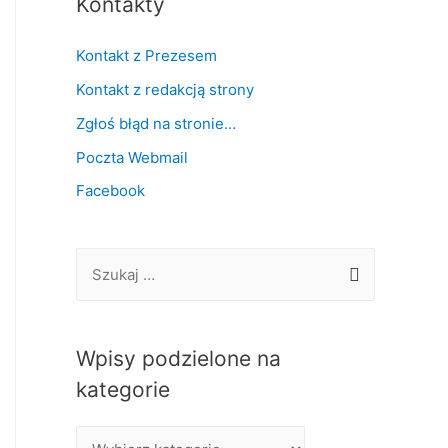
Kontakty
Kontakt z Prezesem
Kontakt z redakcją strony
Zgłoś błąd na stronie…
Poczta Webmail
Facebook
S
z
u
k
Wpisy podzielone na
a
kategorie
j
W
: