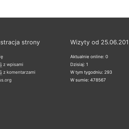
stracja strony
Wizyty od 25.06.201
ię
Aktualnie online: 0
S
z wpisami
Dzisiaj: 1
S
z komentarzami
W tym tygodniu: 293
s.org
W sumie: 478567