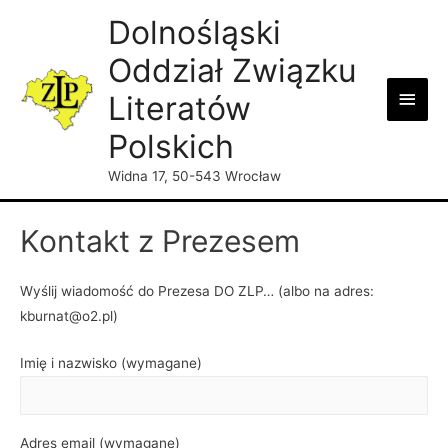
Dolnośląski
Oddział Związku
Main
Literatów
Men
Polskich
Widna 17, 50-543 Wrocław
Kontakt z Prezesem
Wyślij wiadomość do Prezesa DO ZLP… (albo na adres:
kburnat@o2.pl)
Imię i nazwisko (wymagane)
Adres email (wymagane)