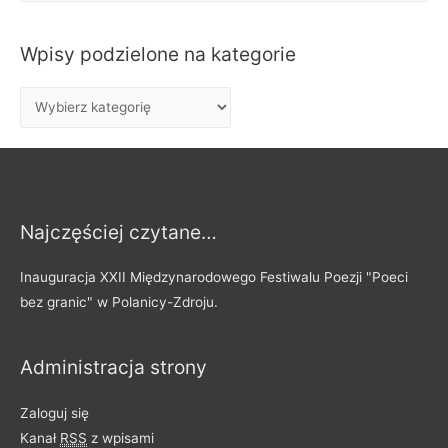
u
k
Wpisy podzielone na kategorie
a
j
W
:
p
i
s
y
Najczęściej czytane…
p
o
Inauguracja XXII Międzynarodowego Festiwalu Poezji "Poeci
d
bez granic" w Polanicy-Zdroju.
z
i
Administracja strony
e
l
Zaloguj się
o
Kanał
RSS
z wpisami