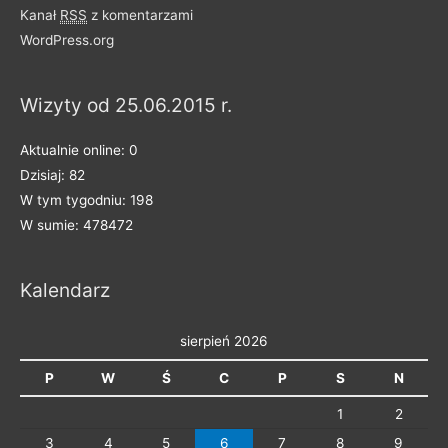
n
Kanał
RSS
z komentarzami
e
WordPress.org
n
a
Wizyty od 25.06.2015 r.
k
a
Aktualnie online: 0
t
Dzisiaj: 82
e
W tym tygodniu: 198
g
W sumie: 478472
o
r
Kalendarz
i
e
sierpień 2026
P
W
Ś
C
P
S
N
1
2
3
4
5
6
7
8
9