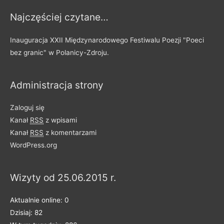
y
Najczęściej czytane…
p
o
Inauguracja XXII Międzynarodowego Festiwalu Poezji "Poeci
d
bez granic" w Polanicy-Zdroju.
z
i
Administracja strony
e
l
Zaloguj się
o
Kanał
RSS
z wpisami
n
Kanał
RSS
z komentarzami
e
WordPress.org
n
a
Wizyty od 25.06.2015 r.
k
a
Aktualnie online: 0
t
Dzisiaj: 82
e