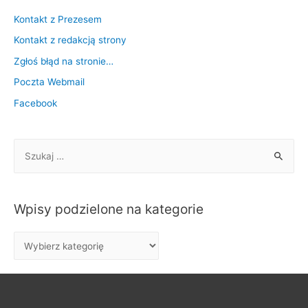
Kontakt z Prezesem
Kontakt z redakcją strony
Zgłoś błąd na stronie…
Poczta Webmail
Facebook
S
z
u
k
Wpisy podzielone na kategorie
a
j
W
:
p
i
s