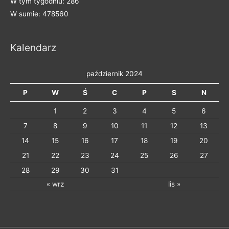
W tym tygodniu: 286
g
W sumie: 478560
o
r
Kalendarz
i
e
październik 2024
P
W
Ś
C
P
S
N
1
2
3
4
5
6
7
8
9
10
11
12
13
14
15
16
17
18
19
20
21
22
23
24
25
26
27
28
29
30
31
« wrz
lis »