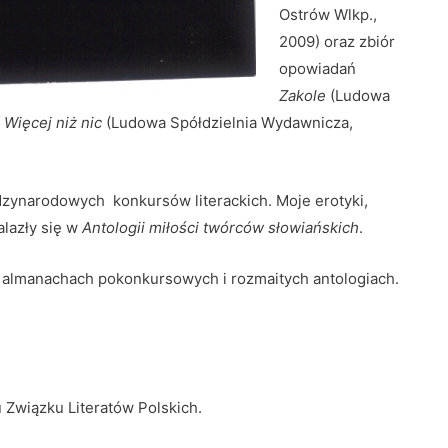
Ostrów Wlkp.,
2009) oraz zbiór
opowiadań
Zakole
(Ludowa
ć
Więcej niż nic
(Ludowa Spółdzielnia Wydawnicza,
dzynarodowych konkursów literackich. Moje erotyki,
alazły się w
Antologii miłości twórców słowiańskich
.
u almanachach pokonkursowych i rozmaitych antologiach.
.
 Związku Literatów Polskich.