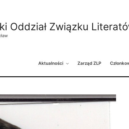
ki Oddział Związku Literat
cław
Aktualności
Zarząd ZLP
Członko