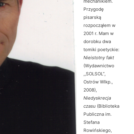
mechanikiem.
Przygodę
pisarską
rozpocząłem w
2001 r. Mam w
dorobku dwa
tomiki poetyckie:
Nieistotny fakt
(Wydawnictwo
,,SOLSOL”,
Ostrów Wlkp.,
2008),
Niedyskrecja
czasu
(Biblioteka
Publiczna im.
Stefana
Rowińskiego,