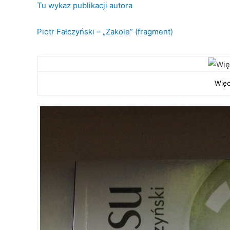
Tu wykaz publikacji autora
Piotr Fałczyński – „Zakole” (fragment)
Więc