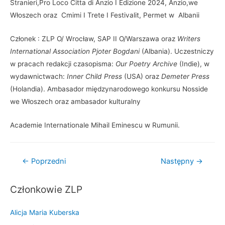
Stranieri,Pro Loco Citta di Anzio I Edizione 2024, Anzio,we
Włoszech oraz Cmimi I Trete I Festivalit, Permet w Albanii
Członek : ZLP O/ Wrocław, SAP II O/Warszawa oraz
Writers
International Association Pjoter Bogdani
(Albania). Uczestniczy
w pracach redakcji czasopisma:
Our Poetry Archive
(Indie), w
wydawnictwach:
Inner Child Press
(USA) oraz
Demeter Press
(Holandia). Ambasador międzynarodowego konkursu Nosside
we Włoszech oraz ambasador kulturalny
Academie Internationale Mihail Eminescu w Rumunii.
Nawigacja
←
Poprzedni
Następny
→
wpisu
Członkowie ZLP
Alicja Maria Kuberska