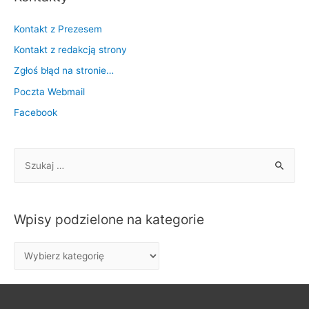
Kontakt z Prezesem
Kontakt z redakcją strony
Zgłoś błąd na stronie…
Poczta Webmail
Facebook
S
z
u
k
Wpisy podzielone na kategorie
a
j
W
:
p
i
s