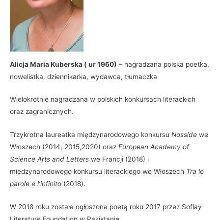
Alicja Maria Kuberska ( ur 1960)
– nagradzana polska poetka,
nowelistka, dziennikarka, wydawca, tłumaczka
Wielokrotnie nagradzana w polskich konkursach literackich
oraz zagranicznych.
Trzykrotna laureatka międzynarodowego konkursu
Nosside
we
Włoszech (2014, 2015,2020) oraz
European Academy of
Science Arts and Letters
we Francji (2018) i
międzynarodowego konkursu literackiego we Włoszech
Tra le
parole e l’infinito
(2018).
W 2018 roku została ogłoszona poetą roku 2017 przez Soflay
Literature Foundation w Pakistanie.