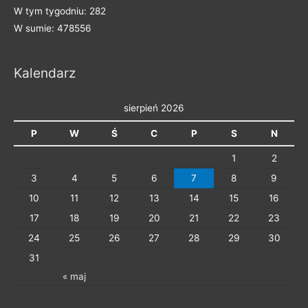
e
W tym tygodniu: 282
g
W sumie: 478556
o
r
Kalendarz
i
e
sierpień 2026
P
W
Ś
C
P
S
N
1
2
3
4
5
6
7
8
9
10
11
12
13
14
15
16
17
18
19
20
21
22
23
24
25
26
27
28
29
30
31
« maj