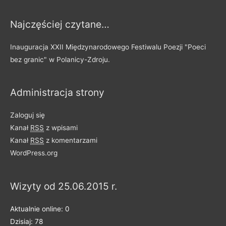
y
Najczęściej czytane…
p
o
Inauguracja XXII Międzynarodowego Festiwalu Poezji "Poeci
d
bez granic" w Polanicy-Zdroju.
z
i
Administracja strony
e
l
Zaloguj się
o
Kanał
RSS
z wpisami
n
Kanał
RSS
z komentarzami
e
WordPress.org
n
a
Wizyty od 25.06.2015 r.
k
a
Aktualnie online: 0
t
Dzisiaj: 78