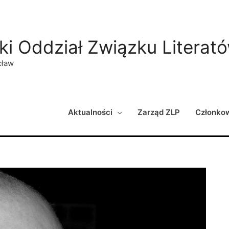
ki Oddział Związku Literat
cław
Aktualności
Zarząd ZLP
Członko