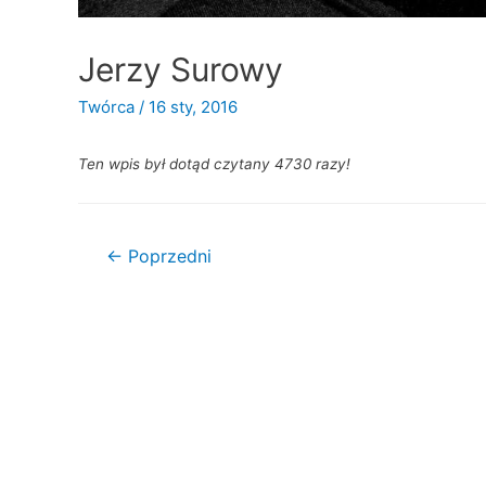
Jerzy Surowy
Twórca
/
16 sty, 2016
Ten wpis był dotąd czytany 4730 razy!
Nawigacja
←
Poprzedni
wpisu