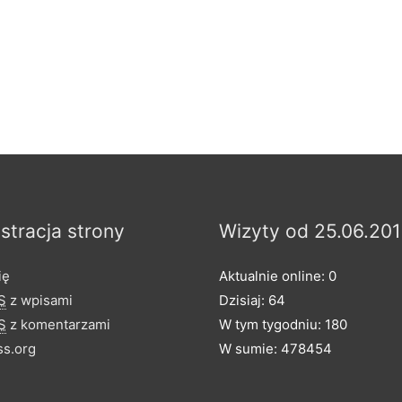
stracja strony
Wizyty od 25.06.201
ię
Aktualnie online: 0
S
z wpisami
Dzisiaj: 64
S
z komentarzami
W tym tygodniu: 180
s.org
W sumie: 478454