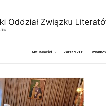
ki Oddział Związku Literat
cław
Aktualności
Zarząd ZLP
Członko