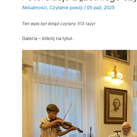
Aktualności
,
Czytanie poezji
/
05 paź, 2025
Ten wpis był dotąd czytany 513 razy!
Galeria – kliknij na tytuł.