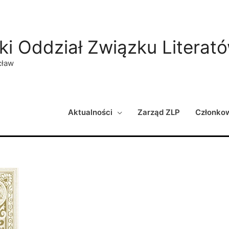
ki Oddział Związku Literat
cław
Aktualności
Zarząd ZLP
Członko