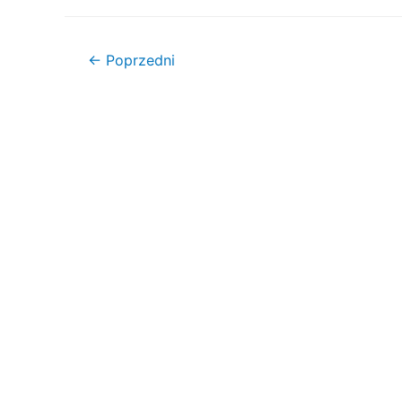
Nawigacja
←
Poprzedni
wpisu