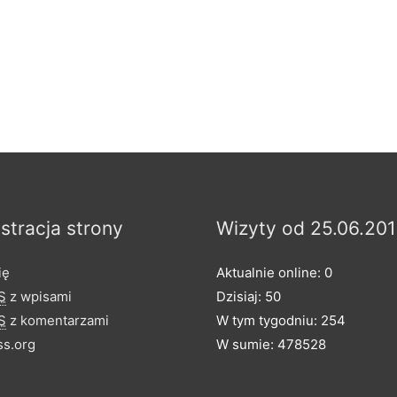
stracja strony
Wizyty od 25.06.201
ię
Aktualnie online: 0
S
z wpisami
Dzisiaj: 50
S
z komentarzami
W tym tygodniu: 254
s.org
W sumie: 478528