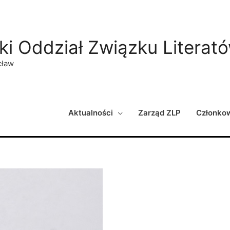
ki Oddział Związku Literat
cław
Aktualności
Zarząd ZLP
Członko