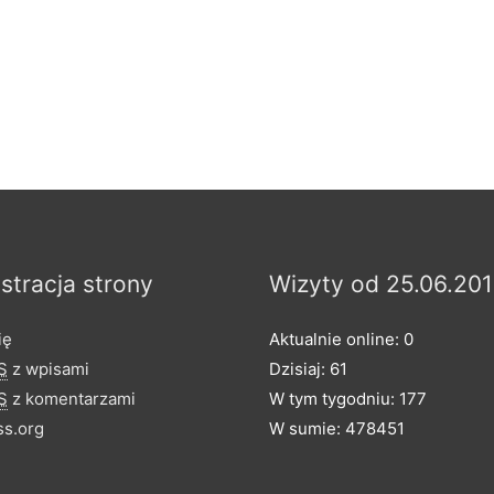
stracja strony
Wizyty od 25.06.201
ię
Aktualnie online: 0
S
z wpisami
Dzisiaj: 61
S
z komentarzami
W tym tygodniu: 177
s.org
W sumie: 478451