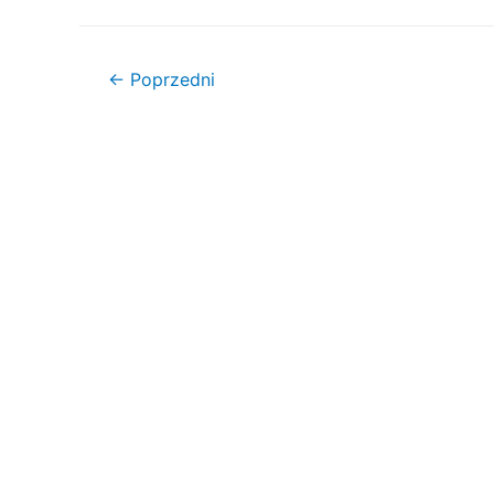
Nawigacja
←
Poprzedni
wpisu