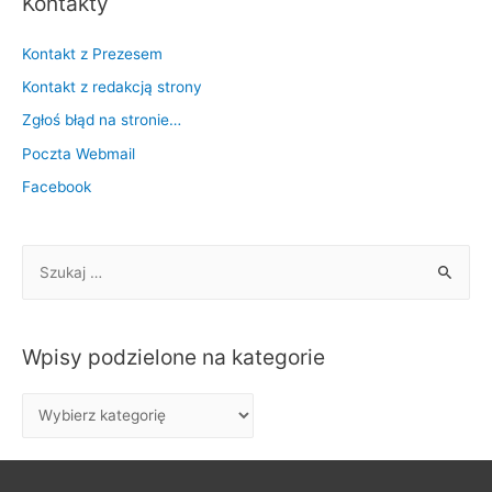
Kontakty
Kontakt z Prezesem
Kontakt z redakcją strony
Zgłoś błąd na stronie…
Poczta Webmail
Facebook
S
z
u
k
Wpisy podzielone na kategorie
a
j
W
:
p
i