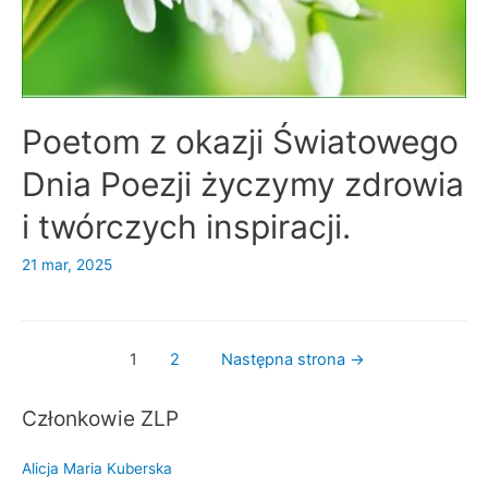
Poetom z okazji Światowego
Dnia Poezji życzymy zdrowia
i twórczych inspiracji.
21 mar, 2025
Nawigacja
1
2
Następna strona
→
po
Członkowie ZLP
wpisach
Alicja Maria Kuberska