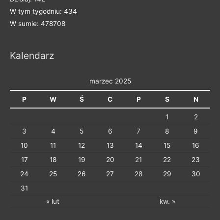
e
W tym tygodniu: 434
g
W sumie: 478708
o
r
Kalendarz
i
e
marzec 2025
P
W
Ś
C
P
S
N
1
2
3
4
5
6
7
8
9
10
11
12
13
14
15
16
17
18
19
20
21
22
23
24
25
26
27
28
29
30
31
« lut
kw. »