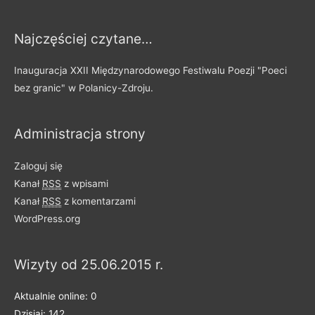
s
y
Najczęściej czytane…
p
o
Inauguracja XXII Międzynarodowego Festiwalu Poezji "Poeci
d
bez granic" w Polanicy-Zdroju.
z
i
Administracja strony
e
l
Zaloguj się
o
Kanał
RSS
z wpisami
n
Kanał
RSS
z komentarzami
e
WordPress.org
n
a
Wizyty od 25.06.2015 r.
k
a
Aktualnie online: 0
t
Dzisiaj: 142