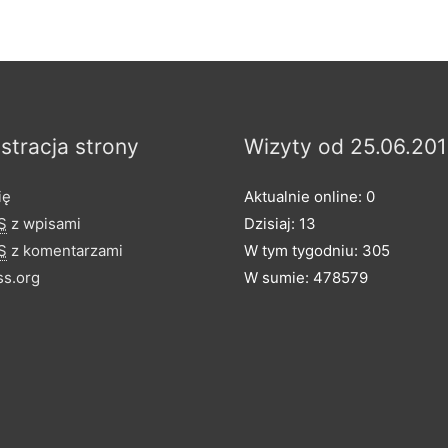
stracja strony
Wizyty od 25.06.201
ię
Aktualnie online: 0
S
z wpisami
Dzisiaj: 13
S
z komentarzami
W tym tygodniu: 305
s.org
W sumie: 478579