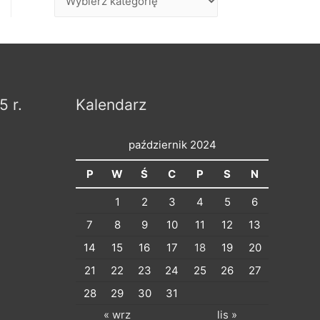
p
i
s
y
p
5 r.
Kalendarz
o
d
październik 2024
z
P
W
Ś
C
P
S
N
i
1
2
3
4
5
6
e
7
8
9
10
11
12
13
l
14
15
16
17
18
19
20
o
21
22
23
24
25
26
27
n
28
29
30
31
e
« wrz
lis »
n