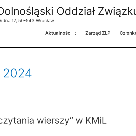
Dolnośląski Oddział Związku
idna 17, 50-543 Wrocław
Aktualności
Zarząd ZLP
Członk
k 2024
 czytania wierszy” w KMiL