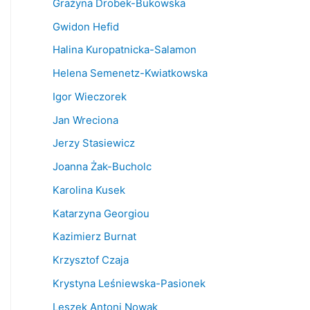
Grażyna Drobek-Bukowska
Gwidon Hefid
Halina Kuropatnicka-Salamon
Helena Semenetz-Kwiatkowska
Igor Wieczorek
Jan Wreciona
Jerzy Stasiewicz
Joanna Żak-Bucholc
Karolina Kusek
Katarzyna Georgiou
Kazimierz Burnat
Krzysztof Czaja
Krystyna Leśniewska-Pasionek
Leszek Antoni Nowak