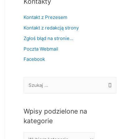
Kontakty
Kontakt z Prezesem
Kontakt z redakcją strony
Zgłoś błąd na stronie…
Poczta Webmail
Facebook
S
z
u
k
Wpisy podzielone na
a
kategorie
j
W
: