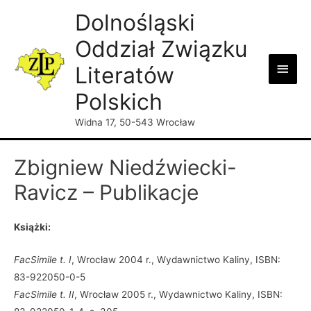
Dolnośląski
Oddział Związku
Main
Literatów
Men
Polskich
Widna 17, 50-543 Wrocław
Zbigniew Niedźwiecki-
Ravicz – Publikacje
Książki:
FacSimile t. I
, Wrocław 2004 r., Wydawnictwo Kaliny, ISBN:
83-922050-0-5
FacSimile t. II
, Wrocław 2005 r., Wydawnictwo Kaliny, ISBN: