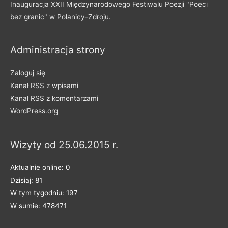
Inauguracja XXII Międzynarodowego Festiwalu Poezji "Poeci
d
bez granic" w Polanicy-Zdroju.
z
i
Administracja strony
e
l
Zaloguj się
o
Kanał
RSS
z wpisami
n
Kanał
RSS
z komentarzami
e
WordPress.org
n
a
Wizyty od 25.06.2015 r.
k
a
Aktualnie online: 0
t
Dzisiaj: 81
e
W tym tygodniu: 197
g
W sumie: 478471
o