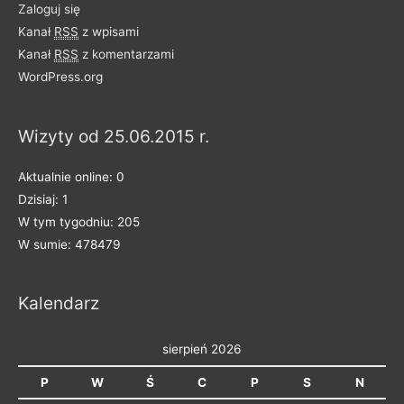
Zaloguj się
o
Kanał
RSS
z wpisami
n
Kanał
RSS
z komentarzami
e
WordPress.org
n
a
Wizyty od 25.06.2015 r.
k
a
Aktualnie online: 0
t
Dzisiaj: 1
e
W tym tygodniu: 205
g
W sumie: 478479
o
r
Kalendarz
i
e
sierpień 2026
P
W
Ś
C
P
S
N