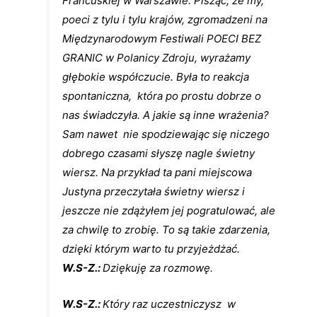
Francuskiej w Warszawie. Pisząc, że my,
poeci z tylu i tylu krajów, zgromadzeni na
Międzynarodowym Festiwali POECI BEZ
GRANIC w Polanicy Zdroju, wyrażamy
głębokie współczucie. Była to reakcja
spontaniczna, która po prostu dobrze o
nas świadczyła. A jakie są inne wrażenia?
Sam nawet nie spodziewając się niczego
dobrego czasami słyszę nagle świetny
wiersz. Na przykład ta pani miejscowa
Justyna przeczytała świetny wiersz i
jeszcze nie zdążyłem jej pogratulować, ale
za chwilę to zrobię. To są takie zdarzenia,
dzięki którym warto tu przyjeżdżać.
W.S-Z.:
Dziękuję za rozmowę.
W.S-Z.:
Który raz uczestniczysz w