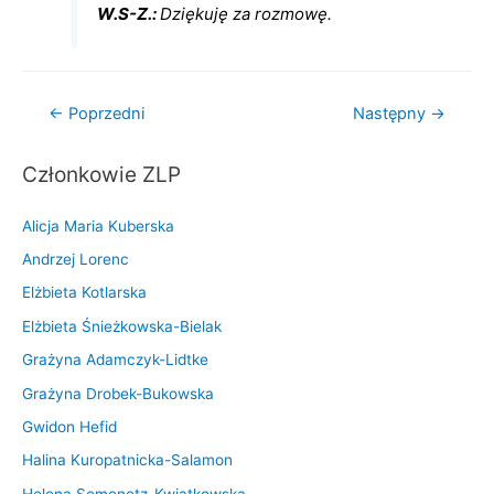
W.S-Z.:
Dziękuję za rozmowę.
Nawigacja
←
Poprzedni
Następny
→
wpisu
Członkowie ZLP
Alicja Maria Kuberska
Andrzej Lorenc
Elżbieta Kotlarska
Elżbieta Śnieżkowska-Bielak
Grażyna Adamczyk-Lidtke
Grażyna Drobek-Bukowska
Gwidon Hefid
Halina Kuropatnicka-Salamon
Helena Semenetz-Kwiatkowska