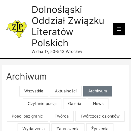
Dolnośląski
Oddział Związku
Main
Literatów
Men
Polskich
Widna 17, 50-543 Wrocław
Archiwum
Wszystkie
Aktualności
Archiwum
Czytanie poezji
Galeria
News
Poeci bez granic
Twórca
Twórczość członków
Wydarzenia
Zaproszenia
Życzenia