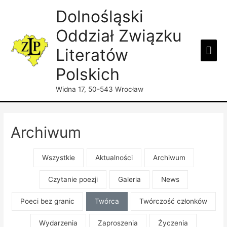
Dolnośląski
Oddział Związku
Mai
Literatów
Men
Polskich
Widna 17, 50-543 Wrocław
Archiwum
Wszystkie
Aktualności
Archiwum
Czytanie poezji
Galeria
News
Poeci bez granic
Twórca
Twórczość członków
Wydarzenia
Zaproszenia
Życzenia