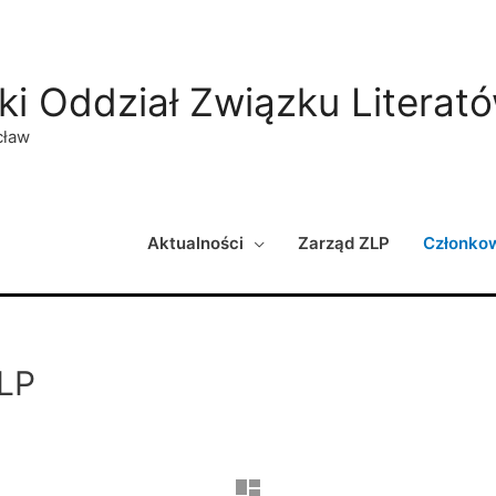
ki Oddział Związku Literat
cław
Aktualności
Zarząd ZLP
Członko
LP