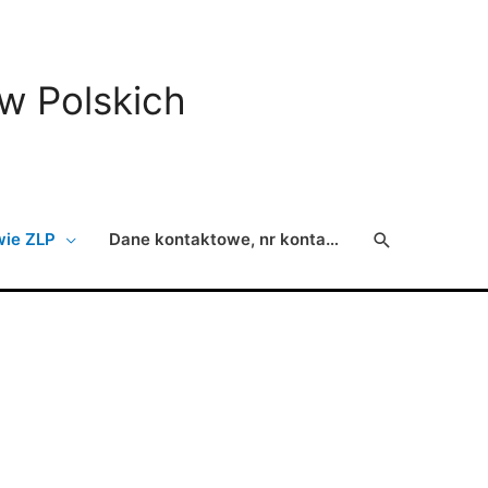
ów Polskich
Search
wie ZLP
Dane kontaktowe, nr konta…