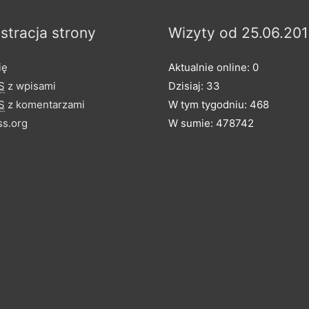
stracja strony
Wizyty od 25.06.201
ię
Aktualnie online: 0
S
z wpisami
Dzisiaj: 33
S
z komentarzami
W tym tygodniu: 468
s.org
W sumie: 478742