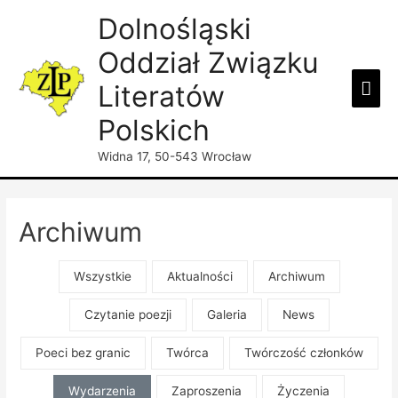
Dolnośląski
Oddział Związku
Mai
Literatów
Men
Polskich
Widna 17, 50-543 Wrocław
Archiwum
Wszystkie
Aktualności
Archiwum
Czytanie poezji
Galeria
News
Poeci bez granic
Twórca
Twórczość członków
Wydarzenia
Zaproszenia
Życzenia