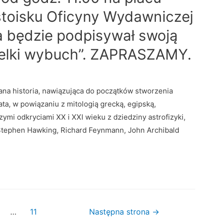
stoisku Oficyny Wydawniczej
a będzie podpisywał swoją
ielki wybuch”. ZAPRASZAMY.
na historia, nawiązująca do początków stworzenia
ata, w powiązaniu z mitologią grecką, egipską,
ymi odkryciami XX i XXI wieku z dziedziny astrofizyki,
są Stephen Hawking, Richard Feynmann, John Archibald
…
11
Następna strona
→