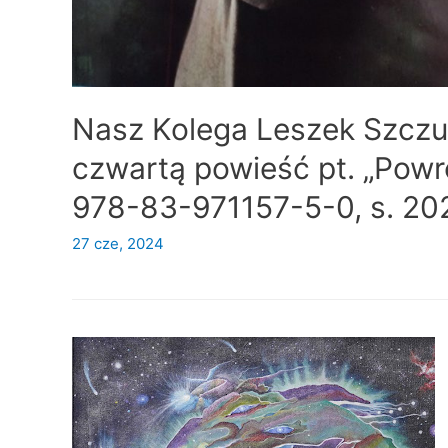
Nasz Kolega Leszek Szczu
czwartą powieść pt. „Powró
978-83-971157-5-0, s. 202
27 cze, 2024