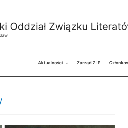
ki Oddział Związku Literat
cław
Aktualności
Zarząd ZLP
Członko
w