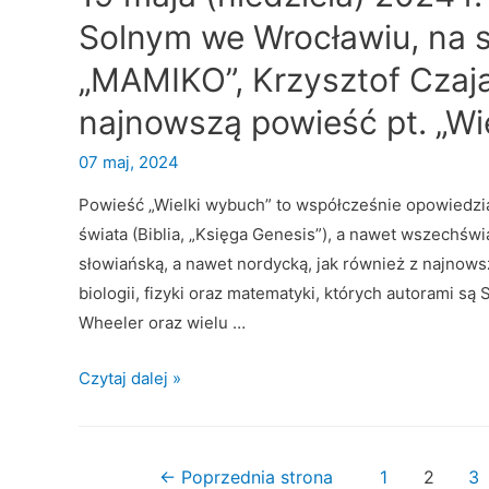
Solnym we Wrocławiu, na 
„MAMIKO”, Krzysztof Czaj
najnowszą powieść pt. „W
07 maj, 2024
Powieść „Wielki wybuch” to współcześnie opowiedzia
świata (Biblia, „Księga Genesis”), a nawet wszechświ
słowiańską, a nawet nordycką, jak również z najnowsz
biologii, fizyki oraz matematyki, których autorami 
Wheeler oraz wielu …
1
Czytaj dalej »
9
m
a
Nawigacja
←
Poprzednia strona
1
2
3