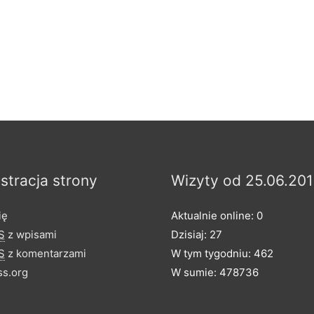
stracja strony
Wizyty od 25.06.201
ię
Aktualnie online: 0
S
z wpisami
Dzisiaj: 27
S
z komentarzami
W tym tygodniu: 462
s.org
W sumie: 478736