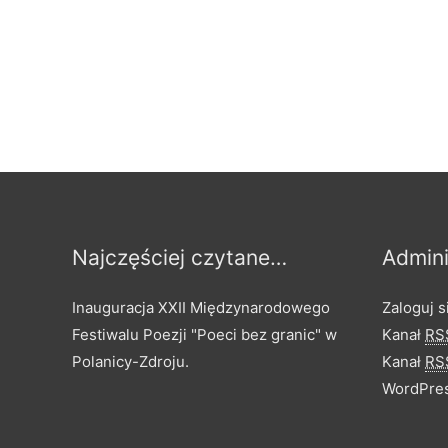
j
a
po
(
n
wpisach
i
e
d
z
i
e
Najczęściej czytane…
Admini
l
a
Inauguracja XXII Międzynarodowego
Zaloguj s
)
Festiwalu Poezji "Poeci bez granic" w
Kanał
RS
2
Polanicy-Zdroju.
Kanał
RS
0
WordPres
2
4